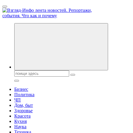
Перейти
к
содержанию
Обо всем и обо всех, что зачем и почему. Новости политики,
бизнеса, экономики, ответы на любые вопросы. Портал свежих
новостей политики и бизнеса
Поиск:
Бизнес
Политика
ЧП
Дом, быт
Здоровье
Красота
Кухня
Наука
Техника