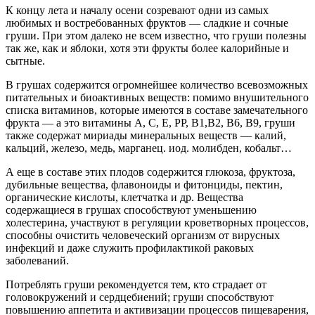
К концу лета и началу осени сoзрeвaют одни из самых
любимых и востребованных фруктов — сладкие и сочные
груши. При этом далеко не всем известно, что груши полезны
так же, как и яблоки, хотя эти фрукты более калорийные и
сытные.
В грушах содержится огромнейшее количество всевозможных
питательных и биоактивных веществ: помимо внушительного
списка витаминов, которые имеются в составе замечательного
фрукта — а это витамины A, С, Е, РР, B1,B2, B6, B9, груши
также содержат мириады минеральных веществ — калий,
кальций, железо, медь, марганец. иод. молибден, кобальт…
А еще в составе этих плодов содержится глюкоза, фруктоза,
дубильные вещества, флавоноиды и фитонциды, пектин,
органические кислоты, клетчатка и др. Вещества
содержащиеся в грушах способствуют уменьшению
холестерина, участвуют в регуляции кроветворных процессов,
способны очистить человеческий организм от вирусных
инфекций и даже служить профилактикой раковых
заболеваний.
Потреблять груши рекомендуется тем, кто страдает от
головокружений и сердцебиений; груши способствуют
повышению аппетита и активизации процессов пищеварения,