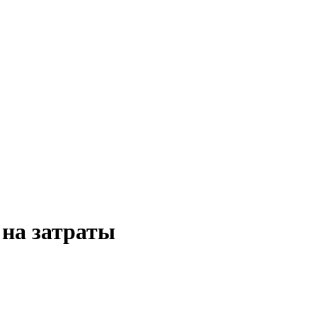
бизнеса, экономики, ответы на любые вопросы. Портал свежих но
 на затраты