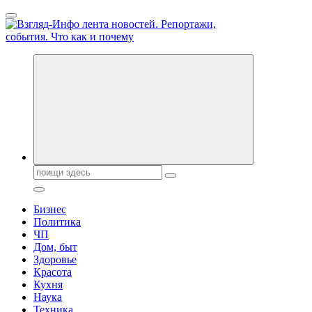
Перейти
к
содержанию
Обо всем и обо всех, что зачем и почему. Новости политики, 
Поиск:
Бизнес
Политика
ЧП
Дом, быт
Здоровье
Красота
Кухня
Наука
Техника