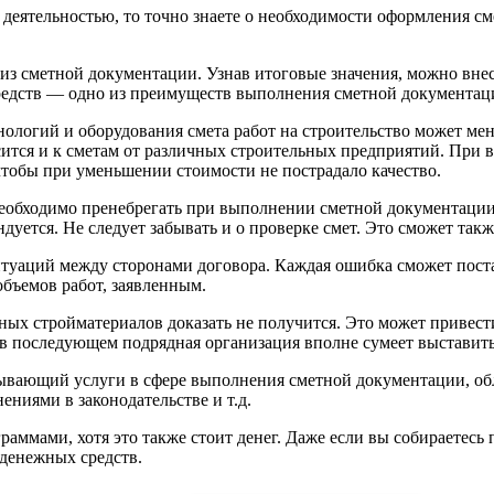
деятельностью, то точно знаете о необходимости оформления сме
из сметной документации. Узнав итоговые значения, можно внес
редств — одно из преимуществ выполнения сметной документац
ологий и оборудования смета работ на строительство может мен
осится и к сметам от различных строительных предприятий. При 
тобы при уменьшении стоимости не пострадало качество.
необходимо пренебрегать при выполнении сметной документации
дуется. Не следует забывать и о проверке смет. Это сможет так
туаций между сторонами договора. Каждая ошибка сможет поста
объемов работ, заявленным.
ых стройматериалов доказать не получится. Это может привест
в последующем подрядная организация вполне сумеет выставить
зывающий услуги в сфере выполнения сметной документации, об
ениями в законодательстве и т.д.
ммами, хотя это также стоит денег. Даже если вы собираетесь 
 денежных средств.