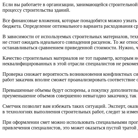
Если вы работаете в организации, занимающейся строительной 
процессу строительства зданий.
Все финансовые вложения, которые понадобятся можно узнать 
бюджета. Определение оптимального варианта расходования с
В зависимости от используемых строительных материалов, техн
не стоит ожидать идеального совпадения расценок. То же отн
останавливаться сравнением приведенной стоимости. Нужно, ч
Качество строительных материалов не тот параметр, которым 
неквалифицированных в этой отрасли специалистов не рекомен
Проверка снижает вероятность возникновения конфликтных си
работ заказчик вполне сможет проанализировать соответствие 
Превышенные объемы будут оспорены, а покупку дополнительн
преуменьшение объемов совершенно невыгодно заказчику, так 
Сметчик позволит вам избежать таких ситуаций. Эксперт, ока
в технологиях выполнения строительных работ, следит за измен
При оформлении смет можно использовать специальными програ
привлечения специалистов, это может оказаться пустой тратой