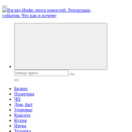
Перейти
к
содержанию
Обо всем и обо всех, что зачем и почему. Новости политики,
бизнеса, экономики, ответы на любые вопросы. Портал свежих
новостей политики и бизнеса
Поиск:
Бизнес
Политика
ЧП
Дом, быт
Здоровье
Красота
Кухня
Наука
Техника