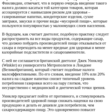
Финляндии, отмечает, что в первую очередь введение такого
налога должно касаться той категории товаров, которая
ассоциируется с наивысшим риском для здоровья –
газированные напитки, кондитерские изделия, сухие
завтраки, закуски и прочие виды «мусорной пищи», которые
пользуются популярностью у малоимущих слоев населения.
В будущем, как считает диетолог, подобную практику следует
распространить на все виды продуктов, содержащие сахар,
что должно побудить производителей пищи отказываться от
сахара и переходить на менее вредные для здоровья и менее
калорийные подсластители и сахарозаменители.
С ней не соглашается британский диетолог Джек Уинклер
(Winkler) из университета Метрополитен в Лондоне
(Великобритания), который считает подобные налоги
малоэффективными. По его словам, введение 10% или 20%
налога на сладкие напитки снизит типичный уровень
потребления газировки всего на пару глотков, что
несущественно с медицинской и диетической точки зрения.
Уинклер предлагает пойти от противного, и стимулировать
производителей здоровой пищи снижать наценки на свою
продукцию и делать ее дешевле для потребителя, чем
сахаросодержащую пищу. Это одновременно повысит