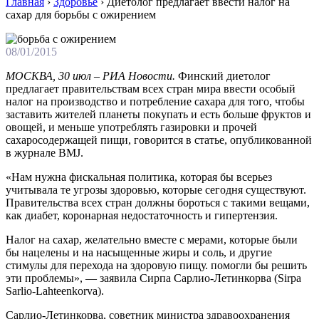
Главная
›
Здоровье
›
Диетолог предлагает ввести налог на
сахар для борьбы с ожирением
08/01/2015
МОСКВА, 30 июл – РИА Новости.
Финский диетолог
предлагает правительствам всех стран мира ввести особый
налог на производство и потребление сахара для того, чтобы
заставить жителей планеты покупать и есть больше фруктов и
овощей, и меньше употреблять газировки и прочей
сахаросодержащей пищи, говорится в статье, опубликованной
в журнале BMJ.
«Нам нужна фискальная политика, которая бы всерьез
учитывала те угрозы здоровью, которые сегодня существуют.
Правительства всех стран должны бороться с такими вещами,
как диабет, коронарная недостаточность и гипертензия.
Налог на сахар, желательно вместе с мерами, которые были
бы нацелены и на насыщенные жиры и соль, и другие
стимулы для перехода на здоровую пищу. помогли бы решить
эти проблемы», — заявила Сирпа Сарлио-Летинкорва (Sirpa
Sarlio-Lahteenkorva).
Сарлио-Летинкорва, советник министра здравоохранения