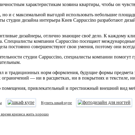
ичностным характеристикам хозяина квартиры, чтобы он чувств
, но и с максимальной выгодой использовать небольшие площади
ы студии дизайна интерьера Киев Cappuccino разработают диза
антливые дизайнеры, отлично знающие своё дело. К каждому кл
на. Специалисты компании Cappuccino посещают международные
дела постоянно совершенствуют свои умения, поэтому они всегд
тельности студии Cappuccino, специалисты компании помогут 
ательным.
вил и традиционных норм оформления, будущие формы предмета 
х ограничений — ни в расцветках, ни в покрытиях и текстиле, н
го помещения, привлекательный и престиижный внешний вид меб
ы
Купить шкаф купе
о время кризиса жить хорошо