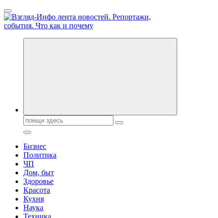
Перейти
к
содержанию
Обо всем и обо всех, что зачем и почему. Новости политики, 
Поиск:
Бизнес
Политика
ЧП
Дом, быт
Здоровье
Красота
Кухня
Наука
Техника