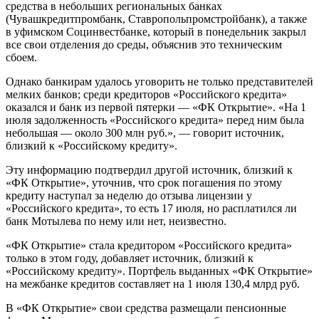
средства в небольших региональных банках
(Чувашкредитпромбанк, Ставропольпромстройбанк), а также
в уфимском Социнвестбанке, который в понедельник закрыл
все свои отделения до среды, объяснив это техническим
сбоем.
Однако банкирам удалось уговорить не только представителей
мелких банков; среди кредиторов «Российского кредита»
оказался и банк из первой пятерки — «ФК Открытие». «На 1
июля задолженность «Российского кредита» перед ним была
небольшая — около 300 млн руб.», — говорит источник,
близкий к «Российскому кредиту».
Эту информацию подтвердил другой источник, близкий к
«ФК Открытие», уточнив, что срок погашения по этому
кредиту наступал за неделю до отзыва лицензии у
«Российского кредита», то есть 17 июля, но расплатился ли
банк Мотылева по нему или нет, неизвестно.
«ФК Открытие» стала кредитором «Российского кредита»
только в этом году, добавляет источник, близкий к
«Российскому кредиту». Портфель выданных «ФК Открытие»
на межбанке кредитов составляет на 1 июля 130,4 млрд руб.
В «ФК Открытие» свои средства размещали пенсионные