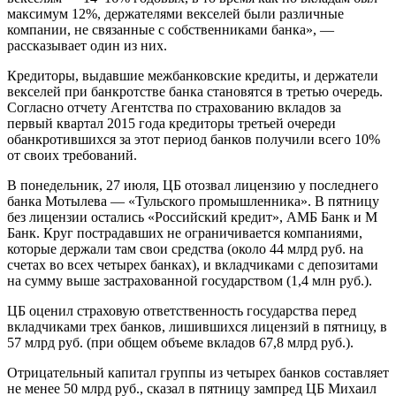
максимум 12%, держателями векселей были различные
компании, не связанные с собственниками банка», —
рассказывает один из них.
Кредиторы, выдавшие межбанковские кредиты, и держатели
векселей при банкротстве банка становятся в третью очередь.
Согласно отчету Агентства по страхованию вкладов за
первый квартал 2015 года кредиторы третьей очереди
обанкротившихся за этот период банков получили всего 10%
от своих требований.
В понедельник, 27 июля, ЦБ отозвал лицензию у последнего
банка Мотылева — «Тульского промышленника». В пятницу
без лицензии остались «Российский кредит», АМБ Банк и М
Банк. Круг пострадавших не ограничивается компаниями,
которые держали там свои средства (около 44 млрд руб. на
счетах во всех четырех банках), и вкладчиками с депозитами
на сумму выше застрахованной государством (1,4 млн руб.).
ЦБ оценил страховую ответственность государства перед
вкладчиками трех банков, лишившихся лицензий в пятницу, в
57 млрд руб. (при общем объеме вкладов 67,8 млрд руб.).
Отрицательный капитал группы из четырех банков составляет
не менее 50 млрд руб., сказал в пятницу зампред ЦБ Михаил