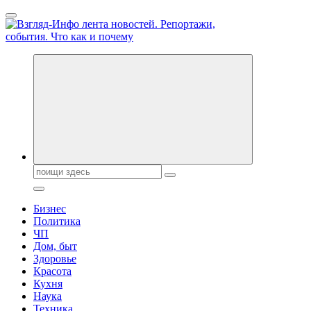
Перейти
к
содержанию
Обо всем и обо всех, что зачем и почему. Новости политики,
бизнеса, экономики, ответы на любые вопросы. Портал свежих
новостей политики и бизнеса
Поиск:
Бизнес
Политика
ЧП
Дом, быт
Здоровье
Красота
Кухня
Наука
Техника