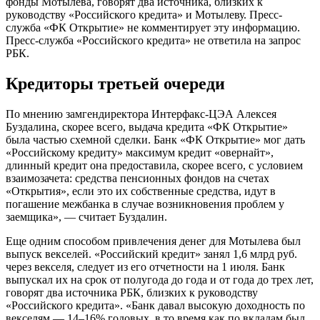
фонды Мотылева, говорят два источника, близких к
руководству «Российского кредита» и Мотылеву. Пресс-
служба «ФК Открытие» не комментирует эту информацию.
Пресс-служба «Российского кредита» не ответила на запрос
РБК.
Кредиторы третьей очереди
По мнению замгендиректора Интерфакс-ЦЭА Алексея
Буздалина, скорее всего, выдача кредита «ФК Открытие»
была частью схемной сделки. Банк «ФК Открытие» мог дать
«Российскому кредиту» максимум кредит «овернайт»,
длинный кредит она предоставила, скорее всего, с условием
взаимозачета: средства пенсионных фондов на счетах
«Открытия», если это их собственные средства, идут в
погашение межбанка в случае возникновения проблем у
заемщика», — считает Буздалин.
Еще одним способом привлечения денег для Мотылева был
выпуск векселей. «Российский кредит» занял 1,6 млрд руб.
через векселя, следует из его отчетности на 1 июля. Банк
выпускал их на срок от полугода до года и от года до трех лет,
говорят два источника РБК, близких к руководству
«Российского кредита». «Банк давал высокую доходность по
векселям — 14–16% годовых, в то время как по вкладам был