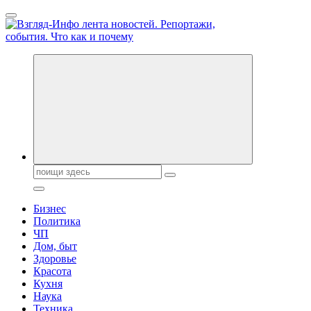
Перейти
к
содержанию
Обо всем и обо всех, что зачем и почему. Новости политики,
бизнеса, экономики, ответы на любые вопросы. Портал свежих
новостей политики и бизнеса
Поиск:
Бизнес
Политика
ЧП
Дом, быт
Здоровье
Красота
Кухня
Наука
Техника