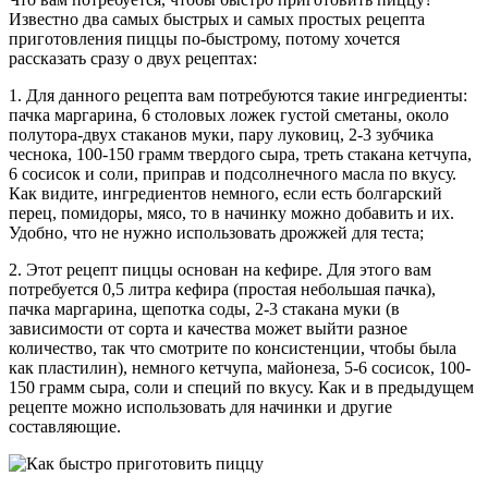
Известно два самых быстрых и самых простых рецепта
приготовления пиццы по-быстрому, потому хочется
рассказать сразу о двух рецептах:
1. Для данного рецепта вам потребуются такие ингредиенты:
пачка маргарина, 6 столовых ложек густой сметаны, около
полутора-двух стаканов муки, пару луковиц, 2-3 зубчика
чеснока, 100-150 грамм твердого сыра, треть стакана кетчупа,
6 сосисок и соли, приправ и подсолнечного масла по вкусу.
Как видите, ингредиентов немного, если есть болгарский
перец, помидоры, мясо, то в начинку можно добавить и их.
Удобно, что не нужно использовать дрожжей для теста;
2. Этот рецепт пиццы основан на кефире. Для этого вам
потребуется 0,5 литра кефира (простая небольшая пачка),
пачка маргарина, щепотка соды, 2-3 стакана муки (в
зависимости от сорта и качества может выйти разное
количество, так что смотрите по консистенции, чтобы была
как пластилин), немного кетчупа, майонеза, 5-6 сосисок, 100-
150 грамм сыра, соли и специй по вкусу. Как и в предыдущем
рецепте можно использовать для начинки и другие
составляющие.