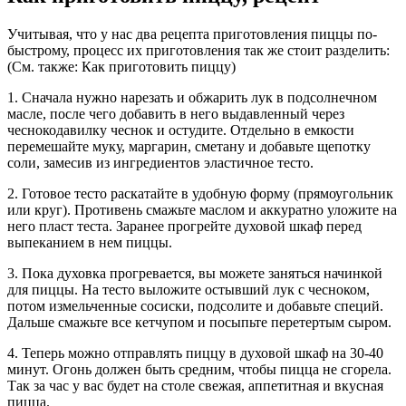
Учитывая, что у нас два рецепта приготовления пиццы по-
быстрому, процесс их приготовления так же стоит разделить:
(См. также: Как приготовить пиццу)
1. Сначала нужно нарезать и обжарить лук в подсолнечном
масле, после чего добавить в него выдавленный через
чеснокодавилку чеснок и остудите. Отдельно в емкости
перемешайте муку, маргарин, сметану и добавьте щепотку
соли, замесив из ингредиентов эластичное тесто.
2. Готовое тесто раскатайте в удобную форму (прямоугольник
или круг). Противень смажьте маслом и аккуратно уложите на
него пласт теста. Заранее прогрейте духовой шкаф перед
выпеканием в нем пиццы.
3. Пока духовка прогревается, вы можете заняться начинкой
для пиццы. На тесто выложите остывший лук с чесноком,
потом измельченные сосиски, подсолите и добавьте специй.
Дальше смажьте все кетчупом и посыпьте перетертым сыром.
4. Теперь можно отправлять пиццу в духовой шкаф на 30-40
минут. Огонь должен быть средним, чтобы пицца не сгорела.
Так за час у вас будет на столе свежая, аппетитная и вкусная
пицца.