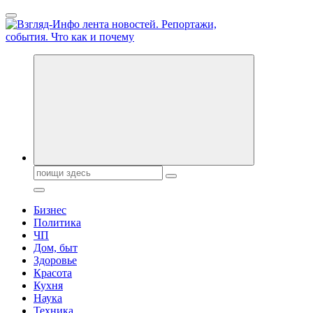
Перейти
к
содержанию
Обо всем и обо всех, что зачем и почему. Новости политики,
бизнеса, экономики, ответы на любые вопросы. Портал свежих
новостей политики и бизнеса
Поиск:
Бизнес
Политика
ЧП
Дом, быт
Здоровье
Красота
Кухня
Наука
Техника