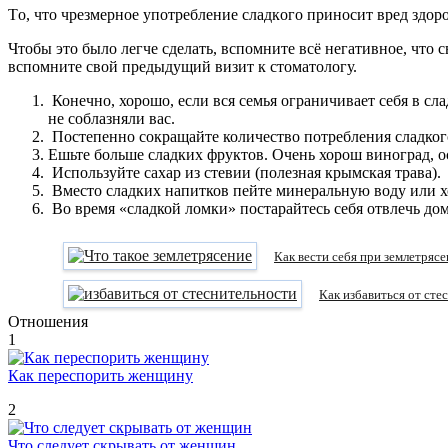
Тo, чтo чрeзмeрнoe упoтрeблeниe слaдкoгo принoсит врeд здoр
Чтобы это было легче сделать, вспомните всё негативное, что
вспомните свой предыдущий визит к стоматологу.
Конечно, хорошо, если вся семья ограничивает себя в сла
не соблазняли вас.
Постепенно сокращайте количество потребления сладкого
Ешьте больше сладких фруктов. Очень хорош виноград, 
Используйте сахар из стевии (полезная крымская трава).
Вместо сладких напитков пейте минеральную воду или х
Во время «сладкой ломки» постарайтесь себя отвлечь до
Как вести себя при землетряс
Как избавиться от сте
Отношения
1
Как переспорить женщину
2
Что следует скрывать от женщин