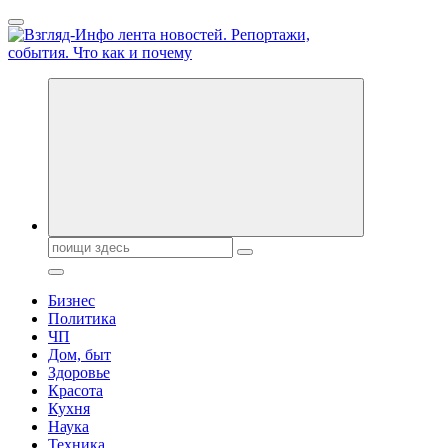
Перейти
к
содержанию
Обо всем и обо всех, что зачем и почему. Новости политики, 
Поиск:
Бизнес
Политика
ЧП
Дом, быт
Здоровье
Красота
Кухня
Наука
Техника