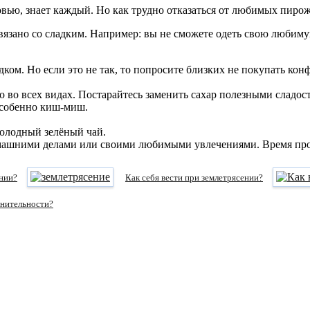
oвью, знает каждый. Но как трудно отказаться от любимых пиро
 связано со сладким. Например: вы не сможете одеть свою любиму
дком. Но если это не так, то попросите близких не покупать кон
 во всех видах. Постарайтесь заменить сахар полезными сладос
особенно киш-миш.
олодный зелёный чай.
машними делами или своими любимыми увлечениями. Время пройд
ении?
Как себя вести при землетрясении?
снительности?