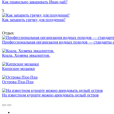
Как правильно заваривать Иван-чай?
5
Как запарить гречку для похудения?
Отдых
Профессиональная организация водных походов — стандарты 
Коала. Хозяева эвкалиптов.
Кипрские мозаики
Острова Пхи-Пхи
На известном курорте можно арендовать целый остров