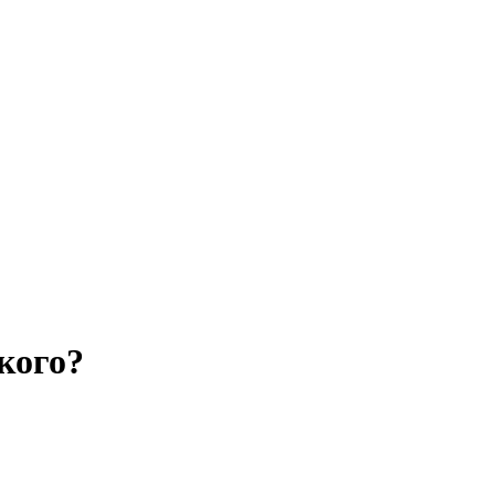
бизнеса, экономики, ответы на любые вопросы. Портал свежих но
кого?