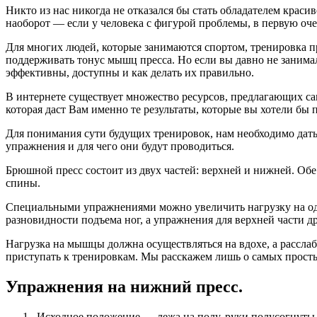
Никто из нас никогда не отказался бы стать обладателем кра
наоборот — если у человека с фигурой проблемы, в первую оче
Для многих людей, которые занимаются спортом, тренировка п
поддерживать тонус мышц пресса. Но если вы давно не занимал
эффективны, доступны и как делать их правильно.
В интернете существует множество ресурсов, предлагающих са
которая даст Вам именно те результаты, которые вы хотели бы 
Для понимания сути будущих тренировок, нам необходимо дать
упражнения и для чего они будут проводиться.
Брюшной пресс состоит из двух частей: верхней и нижней. Об
спины.
Специальными упражнениями можно увеличить нагрузку на одн
разновидности подъема ног, а упражнения для верхней части 
Нагрузка на мышцы должна осуществляться на вдохе, а рассл
приступать к тренировкам. Мы расскажем лишь о самых прост
Упражнения на нижний пресс.
Исходное положение — лежа на полу, руки полусогнуты и