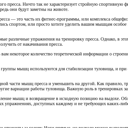
сивого пресса. Ничто так не характеризует стройную спортивную
редь они будут заметны на животе.
ресса — это часть их фитнес-программы, или комплекса общефи
ись спортом, или просто хотите уделить вашим мышцам особое в
мые различные упражнения на тренировку пресса. Однако, в эт
получить от накачивания пресса.
 вам некоторое количество теоретической информации о строен
е группы мышц используются для стабилизации туловища, и при
ой части мышц пресса и уменьшить на другой. Как правило, т
другие вариации работы туловища. Важную роль в тренировках з
абление мышц и возвращение в исходную позицию на выдохе. О
ых упражнениях, доступных каждому и не требующих каких-либ
 откинуты за голову. Ноги прямые, но вначале можно выполнять