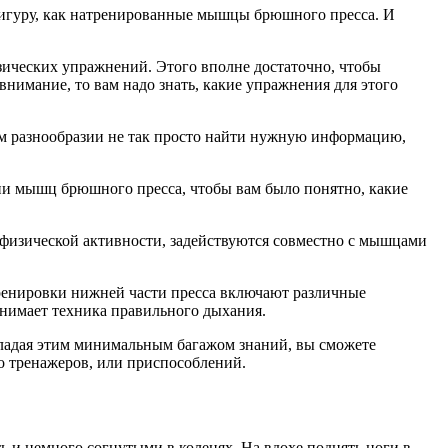
 фигуру, как натренированные мышцы брюшного пресса. И
зических упражнений. Этого вполне достаточно, чтобы
нимание, то вам надо знать, какие упражнения для этого
ом разнообразии не так просто найти нужную информацию,
ии мышц брюшного пресса, чтобы вам было понятно, какие
 физической активности, задействуются совместно с мышцами
ренировки нижней части пресса включают различные
анимает техника правильного дыхания.
бладая этим минимальным багажом знаний, вы сможете
о тренажеров, или приспособлений.
 и немного согнутыми в коленях. На вдохе поднять ноги в