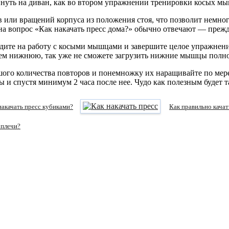
инуть на диван, как во втором упражнении тренировки косых м
или вращений корпуса из положения стоя, что позволит немног
на вопрос «Как накачать пресс дома?» обычно отвечают — преж
йдите на работу с косыми мышцами и завершите целое упражнени
тем нижнюю, так уже не сможете загрузить нижние мышцы полн
ьшого количества повторов и понемножку их наращивайте по ме
ы и спустя минимум 2 часа после нее. Чудо как полезным будет
накачать пресс кубиками?
Как правильно качат
 плечи?