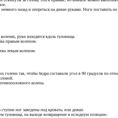
ное.
емного назад и опереться на диван руками. Ноги поставить на п
коленях, руки находятся вдоль туловища.
рава правым коленом.
лева левым коленом.
х голени так, чтобы бедра составили угол в 90 градусов по отн
головой.
ротивоположного колена.
 ступни ног заведены под кровать, или диван.
дъем туловища, на выходе возвращение в исходную позицию.