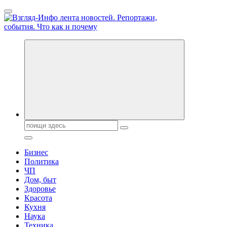
Перейти
к
содержанию
Обо всем и обо всех, что зачем и почему. Новости политики, 
Поиск:
Бизнес
Политика
ЧП
Дом, быт
Здоровье
Красота
Кухня
Наука
Техника