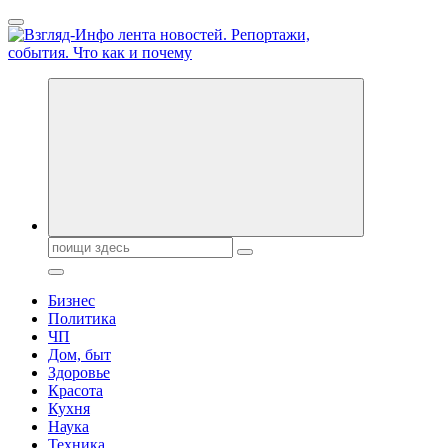
Перейти
к
содержанию
Обо всем и обо всех, что зачем и почему. Новости политики,
бизнеса, экономики, ответы на любые вопросы. Портал свежих
новостей политики и бизнеса
Поиск:
Бизнес
Политика
ЧП
Дом, быт
Здоровье
Красота
Кухня
Наука
Техника