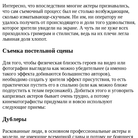
Интересно, что впоследствии многие актеры признавались,
что сам съемочный процесс был не столько возбуждающим,
сколько изматывающе-скучным. Ни им, ни оператору не
удалось получить от происходящего и доли того удовольствия,
которое зрители увидели на экране. А чуть ли не хуже всех
приходилось гримерам и стилистам, ведь на их плечи легла
львиная доля хлопот.
Съемка постельной сцены
Для того, чтобы физическая близость героев на видео или
фотографии выглядела как можно убедительнее (а именно
такого эффекта добиваются большинство авторов),
необходимо создать у зрителя эффект присутствия, то есть
практически пустить его в спальню (или как можно ближе
подпустить к телам персонажей). Добиться этого и уговорить
капризных актеров бывает очень трудно, а потому
кинематографисты придумали и вовсю используют
следующие приемы:
Дублеры
Раскованные люди, в основном профессиональные актеры и
модели, не имеющие всемирной славы и потому не боящиеся