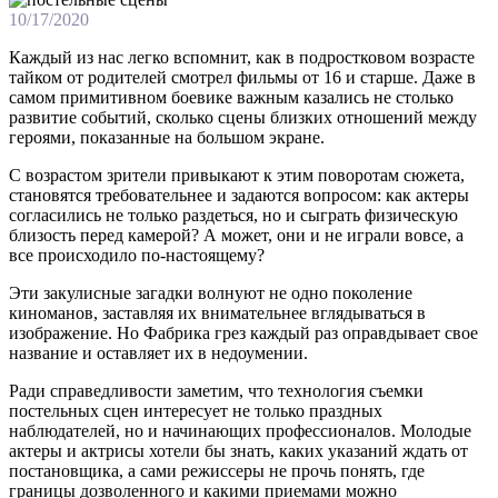
10/17/2020
Каждый из нас легко вспомнит, как в подростковом возрасте
тайком от родителей смотрел фильмы от 16 и старше. Даже в
самом примитивном боевике важным казались не столько
развитие событий, сколько сцены близких отношений между
героями, показанные на большом экране.
С возрастом зрители привыкают к этим поворотам сюжета,
становятся требовательнее и задаются вопросом: как актеры
согласились не только раздеться, но и сыграть физическую
близость перед камерой? А может, они и не играли вовсе, а
все происходило по-настоящему?
Эти закулисные загадки волнуют не одно поколение
киноманов, заставляя их внимательнее вглядываться в
изображение. Но Фабрика грез каждый раз оправдывает свое
название и оставляет их в недоумении.
Ради справедливости заметим, что технология съемки
постельных сцен интересует не только праздных
наблюдателей, но и начинающих профессионалов. Молодые
актеры и актрисы хотели бы знать, каких указаний ждать от
постановщика, а сами режиссеры не прочь понять, где
границы дозволенного и какими приемами можно