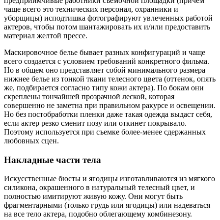
предприимчивые работники съемочной площадки (причем
чаще всего это технических персонал, охранники и
уборщицы) исподтишка фотографируют увлеченных работой
актеров, чтобы потом шантажировать их и/или предоставить
материал желтой прессе.
Маскировочное белье бывает разных конфигураций и чаще
всего создается с условием требований конкретного фильма.
Но в общем оно представляет собой минимального размера
нижнее белье из тонкой ткани телесного цвета (оттенок, опять
же, подбирается согласно типу кожи актера). По бокам они
скреплены тончайшей прозрачной леской, которая
совершенно не заметна при правильном ракурсе и освещении.
Но без постобработки пленки даже такая одежда выдаст себя,
если актер резко сменит позу или откинет покрывало.
Поэтому используется при съемке более-менее сдержанных
любовных сцен.
Накладные части тела
Искусственные бюсты и ягодицы изготавливаются из мягкого
силикона, окрашенного в натуральный телесный цвет, и
полностью имитируют живую кожу. Они могут быть
фрагментарными (только грудь или ягодицы) или надеваться
на все тело актера, подобно облегающему комбинезону.