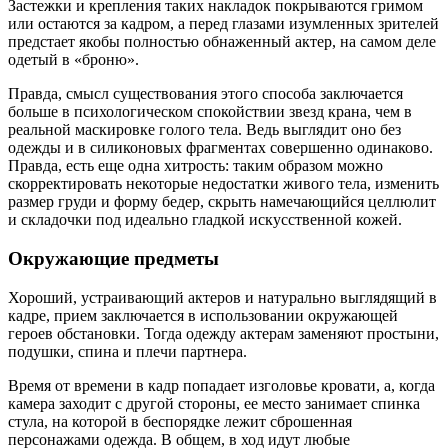
Застежки и крепления таких накладок покрываются гримом
или остаются за кадром, а перед глазами изумленных зрителей
предстает якобы полностью обнаженный актер, на самом деле
одетый в «броню».
Правда, смысл существования этого способа заключается
больше в психологическом спокойствии звезд крана, чем в
реальной маскировке голого тела. Ведь выглядит оно без
одежды и в силиконовых фрагментах совершенно одинаково.
Правда, есть еще одна хитрость: таким образом можно
скорректировать некоторые недостатки живого тела, изменить
размер груди и форму бедер, скрыть намечающийся целлюлит
и складочки под идеально гладкой искусственной кожей.
Окружающие предметы
Хороший, устраивающий актеров и натурально выглядящий в
кадре, прием заключается в использовании окружающей
героев обстановки. Тогда одежду актерам заменяют простыни,
подушки, спина и плечи партнера.
Время от времени в кадр попадает изголовье кровати, а, когда
камера заходит с другой стороны, ее место занимает спинка
стула, на которой в беспорядке лежит сброшенная
персонажами одежда. В общем, в ход идут любые