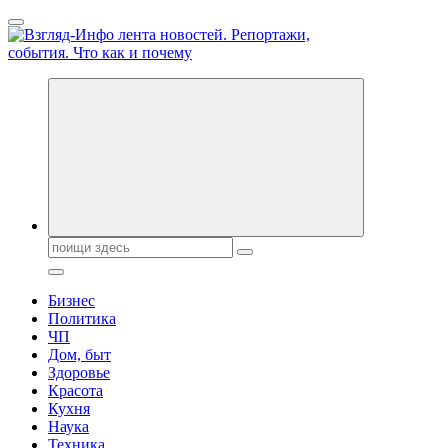
Перейти
к
содержанию
Обо всем и обо всех, что зачем и почему. Новости политики,
бизнеса, экономики, ответы на любые вопросы. Портал свежих
новостей политики и бизнеса
Поиск:
Бизнес
Политика
ЧП
Дом, быт
Здоровье
Красота
Кухня
Наука
Техника