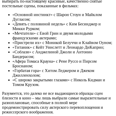
выбирать по-настоящему красивые, качественно снятые
постельные сцены, показанные в фильмах:
«Основной инстинкт» с Шарон Стоун и Майклом
Дугласом;
«Девять с половиной недель» с Ким Бесинджер и
Микки Рурком;
«Мечтатели» с Евой Грин и двумя молодыми
французскими актерами;
«Пристрели их» с Моникой Белуччи и Клайвом Оуном;
«Титаник» с Кейт Уинслетт и Леонардо ДиКаприо;
«Соблазн» с Анджелиной Джоли и Антонио
Бандерасом;
«Афера Томаса Крауна» с Рене Руссо и Пирсом
Броснаном;
«Горбатая гора» с Хитом Леджером и Джеком
Джилленхолом;
«С широко закрытыми глазами» с Николь Кидман и
Томом Крузом.
Разумеется, это далеко не все выдающиеся образцы сцен
близости в кино – мы лишь выбрали самые выразительные и
разноплановые, способные в полной мере
продемонстрировать силу актерского перевоплощения и
режиссерского воображения.