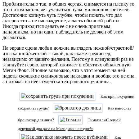
Приблизительно так, в общих чертах, снимается на пленку то,
что потом заставляет учащаться пульс миллионов зрителей.
Достаточно копнуть чуть глубже, чтобы понять, что для
актеров это – не наслаждение, а часть обычной работы.
Иногда приходится делать ее с не очень приятным
напарником, но ни один наблюдатель не должен об этом
догадаться.
На экране сцена любви должна выглядеть нежной/страстной/
изысканной/жесткой – такой, как скажет режиссер,
независимо от вашего желания. Поэтому в следующий раз не
завидуйте герою, который сжимает в объятиях обнаженную
Меган Фокс. Вполне возможно, что в этот момент на ней
надеты скользкие силиконовые накладки и вообще это не она,
а похожая на нее студентка театрального училища.
Как при похудении
сохранить грудь?
Как наносить
бронзатор для лица?
Тимати : «С одной
девушкой два раза на Мальдивы не ездят!»
Как