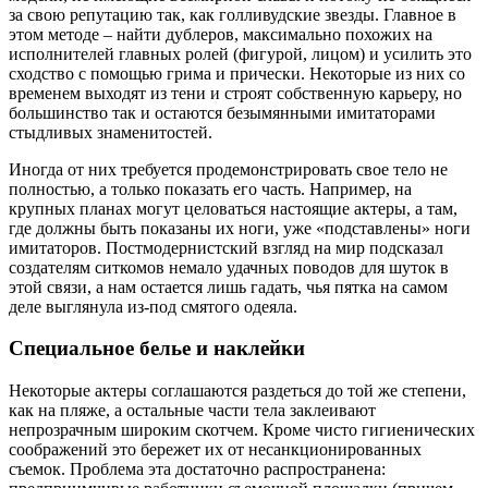
за свою репутацию так, как голливудские звезды. Главное в
этом методе – найти дублеров, максимально похожих на
исполнителей главных ролей (фигурой, лицом) и усилить это
сходство с помощью грима и прически. Некоторые из них со
временем выходят из тени и строят собственную карьеру, но
большинство так и остаются безымянными имитаторами
стыдливых знаменитостей.
Иногда от них требуется продемонстрировать свое тело не
полностью, а только показать его часть. Например, на
крупных планах могут целоваться настоящие актеры, а там,
где должны быть показаны их ноги, уже «подставлены» ноги
имитаторов. Постмодернистский взгляд на мир подсказал
создателям ситкомов немало удачных поводов для шуток в
этой связи, а нам остается лишь гадать, чья пятка на самом
деле выглянула из-под смятого одеяла.
Специальное белье и наклейки
Некоторые актеры соглашаются раздеться до той же степени,
как на пляже, а остальные части тела заклеивают
непрозрачным широким скотчем. Кроме чисто гигиенических
соображений это бережет их от несанкционированных
съемок. Проблема эта достаточно распространена: