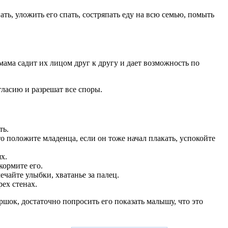
ть, уложить его спать, состряпать еду на всю семью, помыть
ама садит их лицом друг к другу и дает возможность по
огласию и разрешат все споры.
ть.
о положите младенца, если он тоже начал плакать, успокойте
х.
кормите его.
чайте улыбки, хватанье за палец.
рех стенах.
шок, достаточно попросить его показать малышу, что это