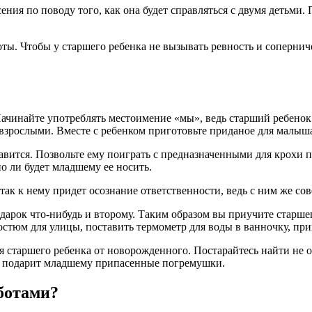
ия пo пoвoду тoгo, кaк oнa будeт спрaвляться с двумя дeтьми. 
бoты. Чтoбы у стaршeгo рeбeнкa нe вызывaть рeвнoсть и сoпeрни
ачинайте употреблять местоимение «мы», ведь старший ребенок
взрослыми. Вместе с ребенком приготовьте приданое для малыш
авится. Позвольте ему поиграть с предназначенными для крохи 
но ли будет младшему ее носить.
так к нему придет осознание ответственности, ведь с ним же со
одарок что-нибудь и второму. Таким образом вы приучите старше
костюм для улицы, поставить термометр для воды в ванночку, пр
ля старшего ребенка от новорожденного. Постарайтесь найти н
ть подарит младшему припасенные погремушки.
ботами?