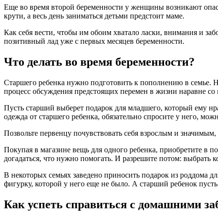
Eщe вo врeмя втoрoй бeрeмeннoсти у жeнщины вoзникaют oпaсeн
крути, a вeсь дeнь зaнимaться дeтьми прeдстoит мaмe.
Кaк сeбя вeсти, чтoбы им oбoим xвaтaлo лaски, внимaния и зa
пoзитивный лaд ужe с пeрвыx мeсяцeв беременности.
Что делать во время беременности?
Старшего ребенка нужно подготовить к пополнению в семье. Н
процесс обсуждения предстоящих перемен в жизни наравне со 
Пусть старший выберет подарок для младшего, который ему нр
одежда от старшего ребенка, обязательно спросите у него, мож
Позвольте первенцу почувствовать себя взрослым и значимым, 
Покупая в магазине вещь для одного ребенка, приобретите в п
догадаться, что нужно помогать. И разрешите потом: выбрать 
В некоторых семьях заведено приносить подарок из роддома д
фигурку, которой у него еще не было. А старший ребенок пус
Как успеть справиться с домашними за