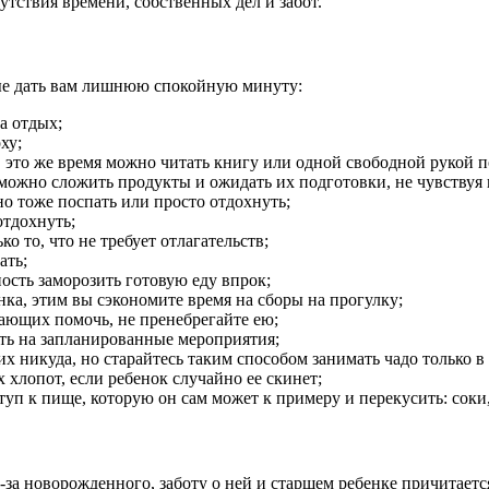
утствия времени, собственных дел и забот.
ые дать вам лишнюю спокойную минуту:
а отдых;
ху;
в это же время можно читать книгу или одной свободной рукой п
можно сложить продукты и ожидать их подготовки, не чувствуя 
о тоже поспать или просто отдохнуть;
отдохнуть;
 то, что не требует отлагательств;
ать;
ость заморозить готовую еду впрок;
ка, этим вы сэкономите время на сборы на прогулку;
ающих помочь, не пренебрегайте ею;
ать на запланированные мероприятия;
 никуда, но старайтесь таким способом занимать чадо только в
хлопот, если ребенок случайно ее скинет;
туп к пище, которую он сам может к примеру и перекусить: соки
-за новорожденного, заботу о ней и старшем ребенке причитается