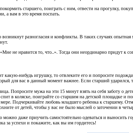
кормить старшего, поиграть с ним, отвести на прогулку, покупа
и, а вам в это время поспать.
возникнут разногласия и конфликты. В таких случаях опытная м
нут.
 «Мне не нравится то, что..». Тогда они неординарно придут к с
т какую-нибудь игрушку, то отвлеките его и попросите подожда
орый для вас в данный момент важнее. Если старший ударился, т
ица. Попросите мужа на эти 15 минут взять на себя заботу о детя
спит в коляске, поиграйте со старшим на детской площадке и по
мере. Подчеркивайте любовь младшего ребенка к старшему. Отме
охните от детей, чтобы у вас не было мыслей о заточении в четы
о можно даже приучить самостоятельно одеваться и выносить гор
ка за успехи и покажите, как вы им гордитесь!