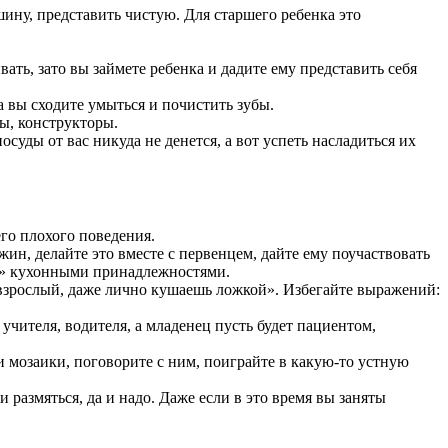
ину, представить чистую. Для старшего ребенка это
ать, зато вы займете ребенка и дадите ему представить себя
а вы сходите умыться и почистить зубы.
лы, конструкторы.
суды от вас никуда не денется, а вот успеть насладиться их
го плохого поведения.
н, делайте это вместе с первенцем, дайте ему поучаствовать
ми» кухонными принадлежностями.
 взрослый, даже лично кушаешь ложкой». Избегайте выражений:
 учителя, водителя, а младенец пусть будет пациентом,
 мозаики, поговорите с ним, поиграйте в какую-то устную
 размяться, да и надо. Даже если в это время вы заняты