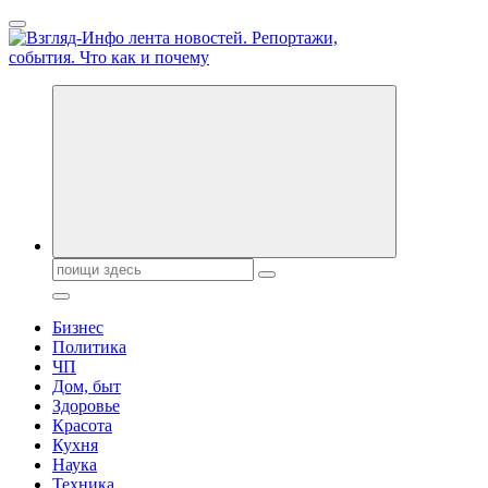
Перейти
к
содержанию
Обо всем и обо всех, что зачем и почему. Новости политики, 
Поиск:
Бизнес
Политика
ЧП
Дом, быт
Здоровье
Красота
Кухня
Наука
Техника