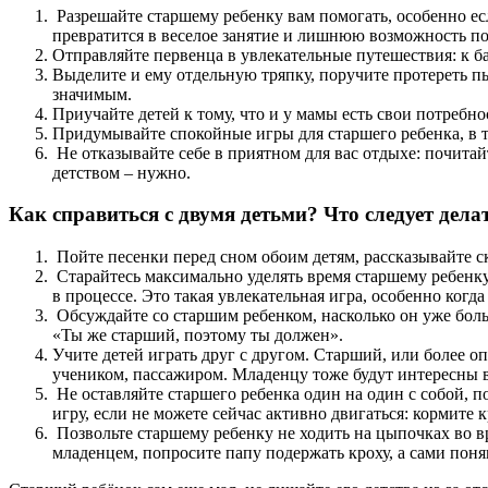
Разрешайте старшему ребенку вам помогать, особенно есл
превратится в веселое занятие и лишнюю возможность по
Отправляйте первенца в увлекательные путешествия: к ба
Выделите и ему отдельную тряпку, поручите протереть пыл
значимым.
Приучайте детей к тому, что и у мамы есть свои потребн
Придумывайте спокойные игры для старшего ребенка, в то
Не отказывайте себе в приятном для вас отдыхе: почитайт
детством – нужно.
Как справиться с двумя детьми? Что следует дела
Пойте песенки перед сном обоим детям, рассказывайте с
Старайтесь максимально уделять время старшему ребенку
в процессе. Это такая увлекательная игра, особенно ко
Обсуждайте со старшим ребенком, насколько он уже боль
«Ты же старший, поэтому ты должен».
Учите детей играть друг с другом. Старший, или более оп
учеником, пассажиром. Младенцу тоже будут интересны в
Не оставляйте старшего ребенка один на один с собой, 
игру, если не можете сейчас активно двигаться: кормите 
Позвольте старшему ребенку не ходить на цыпочках во вре
младенцем, попросите папу подержать кроху, а сами понян