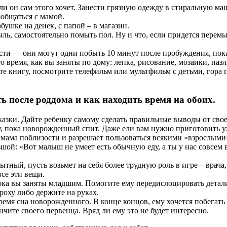
и он сам этого хочет. Занести грязную одежду в стиральную маш
общаться с мамой.
бушке на денек, с папой – в магазин.
ь, самостоятельно помыть пол. Ну и что, если придется перемыв
ости — они могут одни побыть 10 минут после пробуждения, пок
 время, как вы заняты по дому: лепка, рисование, мозаики, паз
е книгу, посмотрите телефильм или мультфильм с детьми, гора по
ть после роддома и как находить время на обоих.
казки. Дайте ребенку самому сделать правильные выводы от свое
, пока новорожденный спит. Даже ели вам нужно приготовить ужи
гда мама поблизости и разрешает пользоваться всякими «взрослы
шой: «Вот малыш не умеет есть обычную еду, а ты у нас совсем
ытный, пусть возьмет на себя более трудную роль в игре – врача,
се эти вещи.
пока вы заняты младшим. Помогите ему передислоцировать детали
кроху либо держите на руках.
мя сна новорожденного. В конце концов, ему хочется побегать и
чите своего первенца. Вряд ли ему это не будет интересно.