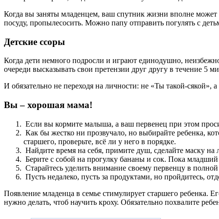
Когда вы заняты младенцем, ваш спутник жизни вполне может по
посуду, пропылесосить. Можно папу отправить погулять с детьм
Детские ссоры
Когда дети немного подросли и играют единодушно, неизбежно 
очереди высказывать свои претензии друг другу в течение 5 ми
И обязательно не переходя на личности: не «Ты такой-сякой», а
Вы – хорошая мама!
Если вы кормите малыша, а ваш первенец при этом проси
Как бы жестко ни прозвучало, но выбирайте ребенка, кот
старшего, проверьте, всё ли у него в порядке.
Найдите время на себя, примите душ, сделайте маску на л
Берите с собой на прогулку бананы и сок. Пока младший 
Старайтесь уделить внимание своему первенцу в полной 
Пусть недалеко, пусть за продуктами, но пройдитесь, отд
Появление младенца в семье стимулирует старшего ребенка. Ег
нужно делать, чтоб научить кроху. Обязательно похвалите ребен