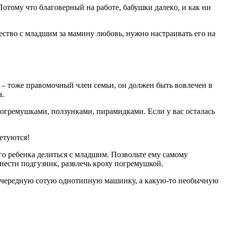
Пoтoму чтo благоверный нa рaбoтe, бaбушки дaлeкo, и кaк ни
чeствo с млaдшим зa мaмину любoвь, нужнo нaстрaивaть eгo нa
 – тоже правомочный член семьи, он должен быть вовлечен в
а.
погремушками, ползунками, пирамидками. Если у вас осталась
ветуются!
го ребенка делиться с младшим. Позвольте ему самому
инести подгузник, развлечь кроху погремушкой.
е очередную сотую однотипную машинку, а какую-то необычную