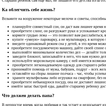
Старший ребёнок сам еще мал, не лишайте его детства из-за отс
Ка облегчить себе жизнь?
Возьмите на вооружение некоторые мелочи и советы, способн
планируйте совместный сон, он даст вам лишнее время н
приобретите слинг, он разгружает руки и успокаивает кро
кормите грудью лежа — это позволит вам расслабиться, 
купите «умную» пароварку, а не мультиварку, в которую 
введите одинаковый режим сна у детей, в это время можн
приобретите посудомоечную машину, дайте своей спине 
выполняйте минимальное количество дел — делайте только
заведите блокнот, записывайте в него, что вам нужно дел
используйте морозильную камеру, с ней имеется возможн
приобретите легконадеваемую одежду для старшего ребен
принимайте помощь от мужа, бабушек, подруг – всех жел
оставляйте на сборы лишние полчаса – час, чтобы успев
храните мультфильмы либо игрушки на смартфоне, без них
приобретите небьющуюся посуду, она не доставит лишних 
имейте запас быстрой еды, давайте старшему ребенку дос
Что должен делать папа?
В непростое время, когда любимая и так устает и недосыпает из