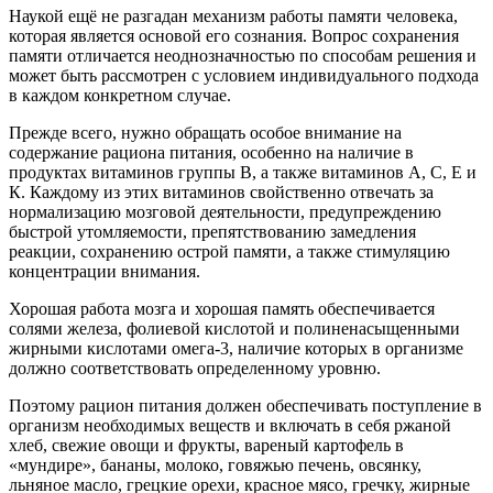
Наукой ещё не разгадан механизм работы памяти человека,
которая является основой его сознания. Вопрос сохранения
памяти отличается неоднозначностью по способам решения и
может быть рассмотрен с условием индивидуального подхода
в каждом конкретном случае.
Прежде всего, нужно обращать особое внимание на
содержание рациона питания, особенно на наличие в
продуктах витаминов группы В, а также витаминов А, С, Е и
К. Каждому из этих витаминов свойственно отвечать за
нормализацию мозговой деятельности, предупреждению
быстрой утомляемости, препятствованию замедления
реакции, сохранению острой памяти, а также стимуляцию
концентрации внимания.
Хорошая работа мозга и хорошая память обеспечивается
солями железа, фолиевой кислотой и полиненасыщенными
жирными кислотами омега-3, наличие которых в организме
должно соответствовать определенному уровню.
Поэтому рацион питания должен обеспечивать поступление в
организм необходимых веществ и включать в себя ржаной
хлеб, свежие овощи и фрукты, вареный картофель в
«мундире», бананы, молоко, говяжью печень, овсянку,
льняное масло, грецкие орехи, красное мясо, гречку, жирные