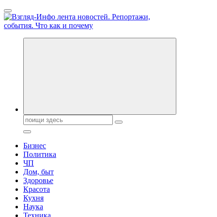
Перейти
к
содержанию
Обо всем и обо всех, что зачем и почему. Новости политики,
бизнеса, экономики, ответы на любые вопросы. Портал свежих
новостей политики и бизнеса
Поиск:
Бизнес
Политика
ЧП
Дом, быт
Здоровье
Красота
Кухня
Наука
Техника