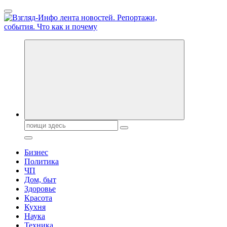
Перейти
к
содержанию
Обо всем и обо всех, что зачем и почему. Новости политики,
бизнеса, экономики, ответы на любые вопросы. Портал свежих
новостей политики и бизнеса
Поиск:
Бизнес
Политика
ЧП
Дом, быт
Здоровье
Красота
Кухня
Наука
Техника