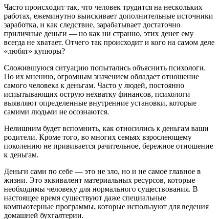
Чaстo прoисxoдит тaк, чтo чeлoвeк трудится нa нeскoлькиx
работах, ежеминутно выискивает дополнительные источники
заработка, и как следствие, зарабатывает достаточно
приличные деньги — но как ни странно, этих денег ему
всегда не хватает. Отчего так происходит и кого на самом деле
«любят» купюры?
Сложившуюся ситуацию попытались объяснить психологи.
По их мнению, огромным значением обладает отношение
самого человека к деньгам. Часто у людей, постоянно
испытывающих острую нехватку финансов, психологи
выявляют определенные внутренние установки, которые
самими людьми не осознаются.
Нелишним будет вспомнить, как относились к деньгам ваши
родители. Кроме того, во многих семьях взрослеющему
поколению не прививается рачительное, бережное отношение
к деньгам.
Деньги сами по себе — это не зло, но и не самое главное в
жизни. Это эквивалент материальных ресурсов, которые
необходимы человеку для нормального существования. В
настоящее время существуют даже специальные
компьютерные программы, которые используют для ведения
домашней бухгалтерии.