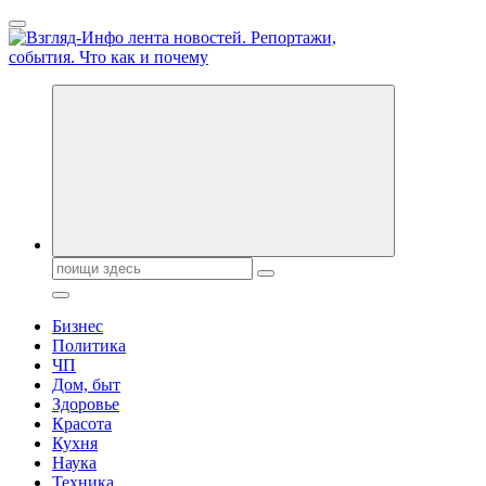
Перейти
к
содержанию
Обо всем и обо всех, что зачем и почему. Новости политики,
бизнеса, экономики, ответы на любые вопросы. Портал свежих
новостей политики и бизнеса
Поиск:
Бизнес
Политика
ЧП
Дом, быт
Здоровье
Красота
Кухня
Наука
Техника