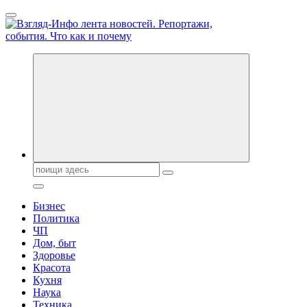
Перейти
к
содержанию
Обо всем и обо всех, что зачем и почему. Новости политики,
бизнеса, экономики, ответы на любые вопросы. Портал свежих
новостей политики и бизнеса
Поиск:
Бизнес
Политика
ЧП
Дом, быт
Здоровье
Красота
Кухня
Наука
Техника