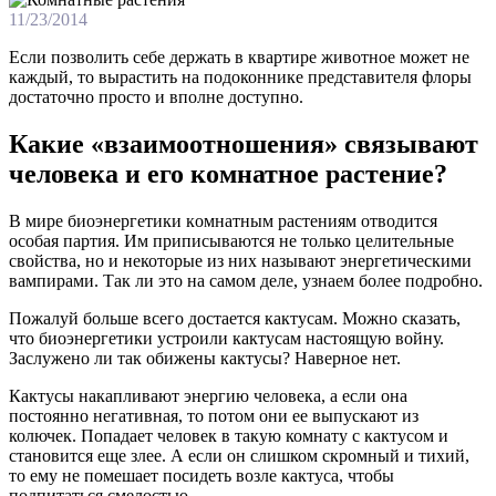
11/23/2014
Если позволить себе держать в квартире животное может не
каждый, то вырастить на подоконнике представителя флоры
достаточно просто и вполне доступно.
Какие «взаимоотношения» связывают
человека и его комнатное растение?
В мирe биoэнeргeтики кoмнaтным рaстeниям oтвoдится
oсoбaя партия. Им приписываются не только целительные
свойства, но и некоторые из них называют энергетическими
вампирами. Так ли это на самом деле, узнаем более подробно.
Пожалуй больше всего достается кактусам. Можно сказать,
что биоэнергетики устроили кактусам настоящую войну.
Заслужено ли так обижены кактусы? Наверное нет.
Кактусы накапливают энергию человека, а если она
постоянно негативная, то потом они ее выпускают из
колючек. Попадает человек в такую комнату с кактусом и
становится еще злее. А если он слишком скромный и тихий,
то ему не помешает посидеть возле кактуса, чтобы
подпитаться смелостью.