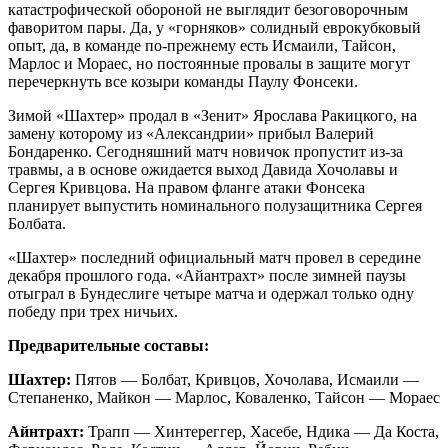
катастрофической обороной не выглядит безоговорочным
фаворитом пары. Да, у «горняков» солидный еврокубковый
опыт, да, в команде по-прежнему есть Исмаили, Тайсон,
Марлос и Мораес, но постоянные провалы в защите могут
перечеркнуть все козыри команды Паулу Фонсеки.
Зимой «Шахтер» продал в «Зенит» Ярослава Ракицкого, на
замену которому из «Александрии» прибыл Валерий
Бондаренко. Сегодняшний матч новичок пропустит из-за
травмы, а в основе ожидается выход Давида Хочолавы и
Сергея Кривцова. На правом фланге атаки Фонсека
планирует выпустить номинального полузащитника Сергея
Болбата.
«Шахтер» последний официальный матч провел в середине
декабря прошлого года. «Айантрахт» после зимней паузы
отыграл в Бундеслиге четыре матча и одержал только одну
победу при трех ничьих.
Предварительные составы:
Шахтер:
Пятов — Болбат, Кривцов, Хочолава, Исмаили —
Степаненко, Майкон — Марлос, Коваленко, Тайсон — Мораес
Айнтрахт:
Трапп — Хинтереггер, Хасебе, Ндика — Да Коста,