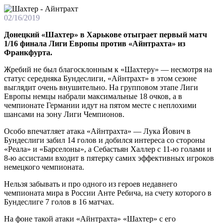
02/16/2019
Донецкий «Шахтер» в Харькове отыграет первый матч
1/16 финала Лиги Европы против «Айнтрахта» из
Франкфурта.
Жребий не был благосклонным к «Шахтеру» — несмотря на
статус середняка Бундеслиги, «Айнтрахт» в этом сезоне
выглядит очень внушительно. На групповом этапе Лиги
Европы немцы набрали максимальные 18 очков, а в
чемпионате Германии идут на пятом месте с неплохими
шансами на зону Лиги Чемпионов.
Особо впечатляет атака «Айнтрахта» — Лука Йович в
Бундеслиги забил 14 голов и добился интереса со стороны
«Реала» и «Барселоны», а Себастьян Халлер с 11-ю голами и
8-ю ассистами входит в пятерку самих эффективных игроков
немецкого чемпионата.
Нельзя забывать и про одного из героев недавнего
чемпионата мира в России Анте Ребича, на счету которого в
Бундеслиге 7 голов в 16 матчах.
На фоне такой атаки «Айнтрахта» «Шахтер» с его