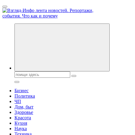
Перейти
к
содержанию
Обо всем и обо всех, что зачем и почему. Новости политики,
бизнеса, экономики, ответы на любые вопросы. Портал свежих
новостей политики и бизнеса
Поиск:
Бизнес
Политика
ЧП
Дом, быт
Здоровье
Красота
Кухня
Наука
Техника