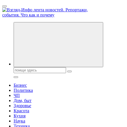
Перейти
к
содержанию
Обо всем и обо всех, что зачем и почему. Новости политики,
бизнеса, экономики, ответы на любые вопросы. Портал свежих
новостей политики и бизнеса
Поиск:
Бизнес
Политика
ЧП
Дом, быт
Здоровье
Красота
Кухня
Наука
Техника