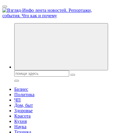
Перейти
к
содержанию
Обо всем и обо всех, что зачем и почему. Новости политики,
бизнеса, экономики, ответы на любые вопросы. Портал свежих
новостей политики и бизнеса
Поиск:
Бизнес
Политика
ЧП
Дом, быт
Здоровье
Красота
Кухня
Наука
Техника