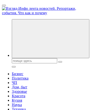
Перейти
к
содержанию
Обо всем и обо всех, что зачем и почему. Новости политики,
бизнеса, экономики, ответы на любые вопросы. Портал свежих
новостей политики и бизнеса
Поиск:
Бизнес
Политика
ЧП
Дом, быт
Здоровье
Красота
Кухня
Наука
Техника