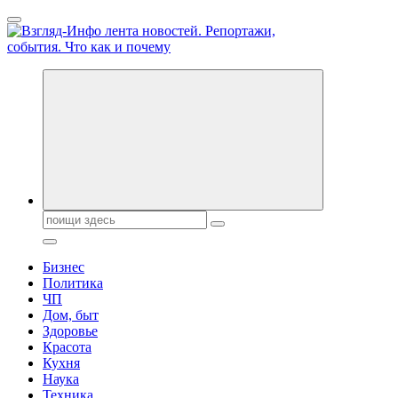
Перейти
к
содержанию
Обо всем и обо всех, что зачем и почему. Новости политики,
бизнеса, экономики, ответы на любые вопросы. Портал свежих
новостей политики и бизнеса
Поиск:
Бизнес
Политика
ЧП
Дом, быт
Здоровье
Красота
Кухня
Наука
Техника