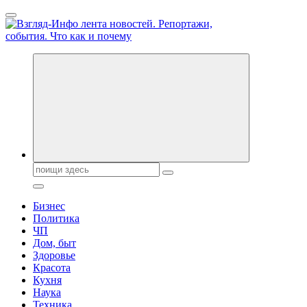
Перейти
к
содержанию
Обо всем и обо всех, что зачем и почему. Новости политики,
бизнеса, экономики, ответы на любые вопросы. Портал свежих
новостей политики и бизнеса
Поиск:
Бизнес
Политика
ЧП
Дом, быт
Здоровье
Красота
Кухня
Наука
Техника