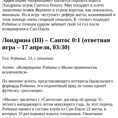
Эффектными «ножницами» пытается поразить ворота
Лондрины игрок Сантоса Ренато. Мяч попадает в плечо
защитника хозяев Жермано и угроза воротам, как показалось,
миновала. Но в игру «вступает» рефери матча, назначивший в
этом эпизоде очень спорный пенальти. К «точке» подходит
Робиньо и точным ударом забивает свой 14 гол после
возвращения в Сан-Пауло.
Лондрина (III) – Сантос 0:1 (ответная
игра – 17 апреля, 03:30)
Гол: Робиньо, 53, с пенальти
Агент: «Возвращение Робиньо в Милан практически
исключается»
По мнению агента, представляющего интересы бразильского
форварда Робиньо, его подопечный вряд ли снова оденет
футболку «россонери».
«Милан» заключил с «Сантосом» договор об аренде 31-
летнего нападающего летом минувшего года. За этот период
Робиньо провел в составе клуба из Сан-Пауло 22 матча, в
которых 10 раз поражал ворота соперников. Окончание