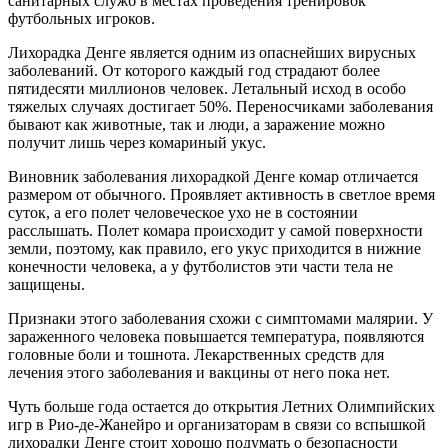
санитарных служб в местах проведения тренировок
футбольных игроков.
Лихорадка Денге является одним из опаснейших вирусных
заболеваний. От которого каждый год страдают более
пятидесяти миллионов человек. Летальный исход в особо
тяжелых случаях достигает 50%. Переносчиками заболевания
бывают как животные, так и люди, а заражение можно
получит лишь через комариный укус.
Виновник заболевания лихорадкой Денге комар отличается
размером от обычного. Проявляет активность в светлое время
суток, а его полет человеческое ухо не в состоянии
расслышать. Полет комара происходит у самой поверхности
земли, поэтому, как правило, его укус приходится в нижние
конечности человека, а у футболистов эти части тела не
защищены.
Признаки этого заболевания схожи с симптомами малярии. У
зараженного человека повышается температура, появляются
головные боли и тошнота. Лекарственных средств для
лечения этого заболевания и вакцины от него пока нет.
Чуть больше года остается до открытия Летних Олимпийских
игр в Рио-де-Жанейро и организаторам в связи со вспышкой
лихорадки Денге стоит хорошо подумать о безопасности