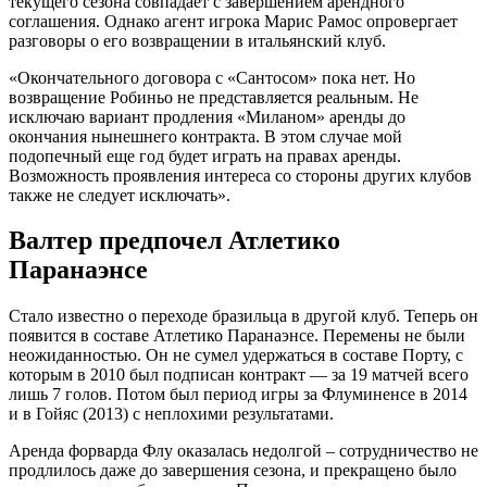
текущего сезона совпадает с завершением арендного
соглашения. Однако агент игрока Марис Рамос опровергает
разговоры о его возвращении в итальянский клуб.
«Окончательного договора с «Сантосом» пока нет. Но
возвращение Робиньо не представляется реальным. Не
исключаю вариант продления «Миланом» аренды до
окончания нынешнего контракта. В этом случае мой
подопечный еще год будет играть на правах аренды.
Возможность проявления интереса со стороны других клубов
также не следует исключать».
Валтер предпочел Атлетико
Паранаэнсе
Стало известно о переходе бразильца в другой клуб. Теперь он
появится в составе Атлетико Паранаэнсе. Перемены не были
неожиданностью. Он не сумел удержаться в составе Порту, с
которым в 2010 был подписан контракт — за 19 матчей всего
лишь 7 голов. Потом был период игры за Флуминенсе в 2014
и в Гойяс (2013) с неплохими результатами.
Аренда форварда Флу оказалась недолгой – сотрудничество не
продлилось даже до завершения сезона, и прекращено было