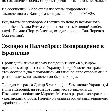
по соглашению обеих сторон. Причин называлось несколько.
Из сообщений Globo стали известны подробности
заключенного с Валтером контракта – обычные «1+2».
Результаты переговоров Атлетико по поводу возможного
трансфера Алана Руиса еще не закончены. Бывший хавбек
клуба Гремио (Порту-Алегри) входит в состав Сан-Лоренсо
(Аргентина).
Эжидио и Палмейрас: Возвращение в
Бразилию
Прошедшей зимой левому полузащитнику «Крузейро»
пришлось отправиться на Украину. Подробности контракта
стоимостью в два с половиной миллионов евро сторонами не
разглашались, но заключен он был на 3 года.
Эжидио сыграл за Днепр 5 матчей (1 – Чемпионат Украины, 4
в Лиге Европы), на этом сотрудничество закончится.
Появилось сообщение Маркоса Мотты о разрыве контракта с
украинским клубом. Причиной называется не выплачиваемая
заработная плата.