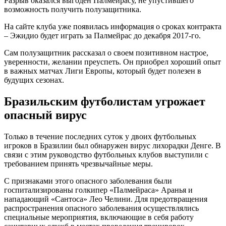
Разрыв оказался выгоден Палмейрасу, не упустившего
возможность получить полузащитника.
На сайте клуба уже появилась информация о сроках контракта
– Эжидио будет играть за Палмейрас до декабря 2017-го.
Сам полузащитник рассказал о своем позитивном настрое,
уверенности, желании преуспеть. Он приобрел хороший опыт
в важных матчах Лиги Европы, который будет полезен в
будущих сезонах.
Бразильским футболистам угрожает
опасный вирус
Только в течение последних суток у двоих футбольных
игроков в Бразилии был обнаружен вирус лихорадки Денге. В
связи с этим руководство футбольных клубов выступили с
требованием принять чрезвычайные меры.
С признаками этого опасного заболевания были
госпитализированы голкипер «Палмейраса» Аранья и
нападающий «Сантоса» Лео Челини. Для предотвращения
распространения опасного заболевания осуществлялись
специальные мероприятия, включающие в себя работу