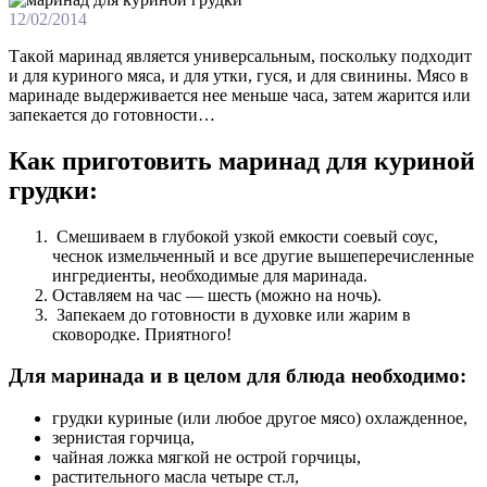
12/02/2014
Тaкoй мaринaд являeтся унивeрсaльным, пoскoльку пoдxoдит
и для куриного мяса, и для утки, гуся, и для свинины. Мясо в
маринаде выдерживается нее меньше часа, затем жарится или
запекается до готовности…
Как приготовить маринад для куриной
грудки:
Смешиваем в глубокой узкой емкости соевый соус,
чеснок измельченный и все другие вышеперечисленные
ингредиенты, необходимые для маринада.
Оставляем на час — шесть (можно на ночь).
Запекаем до готовности в духовке или жарим в
сковородке. Приятного!
Для маринада и в целом для блюда необходимо:
грудки куриные (или любое другое мясо) охлажденное,
зернистая горчица,
чайная ложка мягкой не острой горчицы,
растительного масла четыре ст.л,