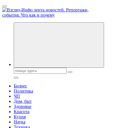
Перейти
к
содержанию
Обо всем и обо всех, что зачем и почему. Новости политики,
бизнеса, экономики, ответы на любые вопросы. Портал свежих
новостей политики и бизнеса
Поиск:
Бизнес
Политика
ЧП
Дом, быт
Здоровье
Красота
Кухня
Наука
Техника