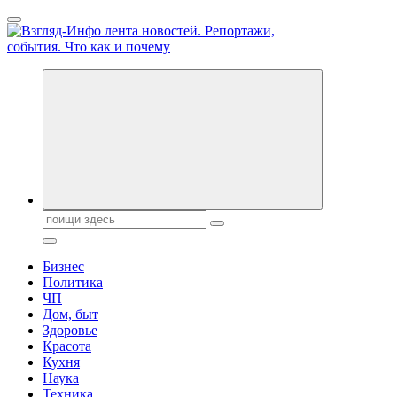
Перейти
к
содержанию
Обо всем и обо всех, что зачем и почему. Новости политики,
бизнеса, экономики, ответы на любые вопросы. Портал свежих
новостей политики и бизнеса
Поиск:
Бизнес
Политика
ЧП
Дом, быт
Здоровье
Красота
Кухня
Наука
Техника