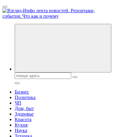
Перейти
к
содержанию
Обо всем и обо всех, что зачем и почему. Новости политики,
бизнеса, экономики, ответы на любые вопросы. Портал свежих
новостей политики и бизнеса
Поиск:
Бизнес
Политика
ЧП
Дом, быт
Здоровье
Красота
Кухня
Наука
Техника