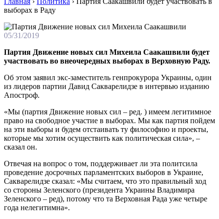
Главная
›
Политика
›
Партия Саакашвили будет участвовать в
выборах в Раду
05/31/2019
Партия Движение новых сил Михеила Саакашвили будет
участвовать во внеочередных выборах в Верховную Раду.
Об этом заявил экс-заместитель генпрокурора Украины, один
из лидеров партии Давид Сакварелидзе в интервью изданию
Апостроф.
«Мы (партия Движение новых сил – ред. ) имеем легитимное
право на свободное участие в выборах. Мы как партия пойдем
на эти выборы и будем отстаивать ту философию и проекты,
которые мы хотим осуществить как политическая сила», –
сказал он.
Отвечая на вопрос о том, поддерживает ли эта политсила
проведение досрочных парламентских выборов в Украине,
Сакварелидзе сказал: «Мы считаем, что это правильный ход
со стороны Зеленского (президента Украины Владимира
Зеленского – ред), потому что та Верховная Рада уже четыре
года нелегитимна».