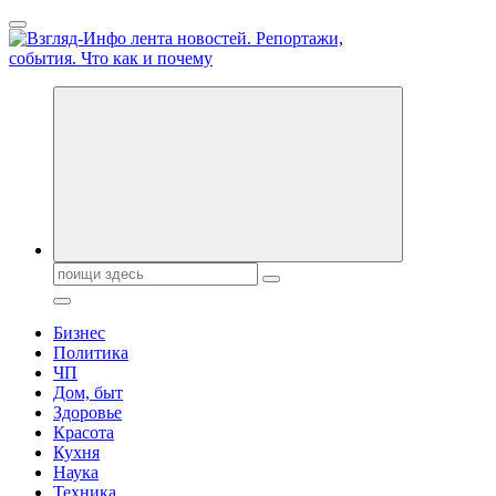
Перейти
к
содержанию
Обо всем и обо всех, что зачем и почему. Новости политики,
бизнеса, экономики, ответы на любые вопросы. Портал свежих
новостей политики и бизнеса
Поиск:
Бизнес
Политика
ЧП
Дом, быт
Здоровье
Красота
Кухня
Наука
Техника