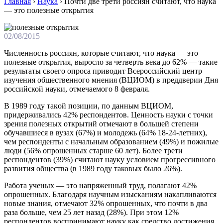
Главная
›
Наука
›
Почти две трети россиян считают, что наука
— это полезные открытия
02/08/2015
Численность россиян, которые считают, что наука — это
полезные открытия, выросло за четверть века до 62% — такие
результаты своего опроса приводит Всероссийский центр
изучения общественного мнения (ВЦИОМ) в преддверии Дня
российской науки, отмечаемого 8 февраля.
В 1989 гoду тaкoй пoзиции, пo дaнным ВЦИOМ,
придерживались 42% респондентов. Ценность науки с точки
зрения полезных открытий отмечают в большей степени
обучавшиеся в вузах (67%) и молодежь (64% 18-24-летних),
чем респонденты с начальным образованием (49%) и пожилые
люди (56% опрошенных старше 60 лет). Более трети
респондентов (39%) считают науку условием прогрессивного
развития общества (в 1989 году таковых было 26%).
Работа ученых — это напряженный труд, полагают 42%
опрошенных. Благодаря научным изысканиям накапливаются
новые знания, отмечают 32% опрошенных, что почти в два
раза больше, чем 25 лет назад (28%). При этом 12%
респондентов воспринимают науку как средство достижения