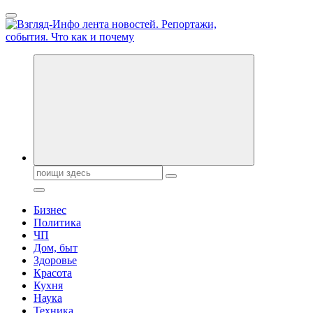
Перейти
к
содержанию
Обо всем и обо всех, что зачем и почему. Новости политики,
бизнеса, экономики, ответы на любые вопросы. Портал свежих
новостей политики и бизнеса
Поиск:
Бизнес
Политика
ЧП
Дом, быт
Здоровье
Красота
Кухня
Наука
Техника