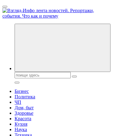
Перейти
к
содержанию
Обо всем и обо всех, что зачем и почему. Новости политики,
бизнеса, экономики, ответы на любые вопросы. Портал свежих
новостей политики и бизнеса
Поиск:
Бизнес
Политика
ЧП
Дом, быт
Здоровье
Красота
Кухня
Наука
Техника