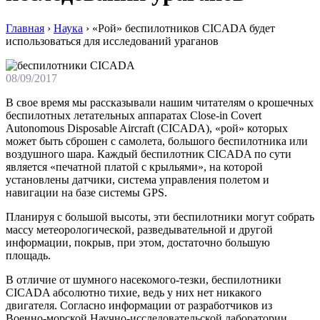
Главная
›
Наука
›
«Рой» беспилотников CICADA будет
использоваться для исследований ураганов
08/09/2017
В свое время мы рассказывали нашим читателям о крошечных
беспилотных летательных аппаратах Close-in Covert
Autonomous Disposable Aircraft (CICADA), «рой» которых
может быть сброшен с самолета, большого беспилотника или
воздушного шара. Каждый беспилотник CICADA по сути
является «печатной платой с крыльями», на которой
установлены датчики, система управления полетом и
навигации на базе системы GPS.
Планируя с большой высоты, эти беспилотники могут собрать
массу метеорологической, разведывательной и другой
информации, покрыв, при этом, достаточно большую
площадь.
В отличие от шумного насекомого-тезки, беспилотники
CICADA абсолютно тихие, ведь у них нет никакого
двигателя. Согласно информации от разработчиков из
Военно-морской Научно-исследовательской лаборатории