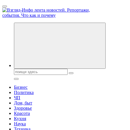
Перейти
к
содержанию
Обо всем и обо всех, что зачем и почему. Новости политики,
бизнеса, экономики, ответы на любые вопросы. Портал свежих
новостей политики и бизнеса
Поиск:
Бизнес
Политика
ЧП
Дом, быт
Здоровье
Красота
Кухня
Наука
Техника