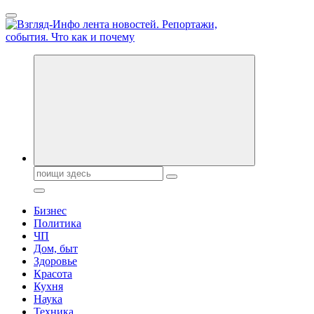
Перейти
к
содержанию
Обо всем и обо всех, что зачем и почему. Новости политики,
бизнеса, экономики, ответы на любые вопросы. Портал свежих
новостей политики и бизнеса
Поиск:
Бизнес
Политика
ЧП
Дом, быт
Здоровье
Красота
Кухня
Наука
Техника