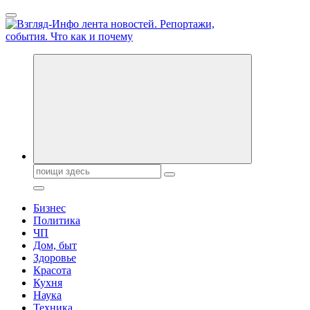
Перейти
к
содержанию
Обо всем и обо всех, что зачем и почему. Новости политики,
бизнеса, экономики, ответы на любые вопросы. Портал свежих
новостей политики и бизнеса
Поиск:
Бизнес
Политика
ЧП
Дом, быт
Здоровье
Красота
Кухня
Наука
Техника