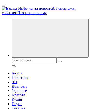
Перейти
к
содержанию
Обо всем и обо всех, что зачем и почему. Новости политики,
бизнеса, экономики, ответы на любые вопросы. Портал свежих
новостей политики и бизнеса
Поиск:
Бизнес
Политика
ЧП
Дом, быт
Здоровье
Красота
Кухня
Наука
Техника