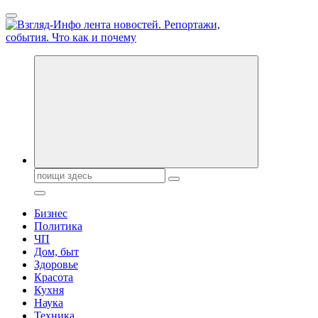
Перейти
к
содержанию
Обо всем и обо всех, что зачем и почему. Новости политики,
бизнеса, экономики, ответы на любые вопросы. Портал свежих
новостей политики и бизнеса
Поиск:
Бизнес
Политика
ЧП
Дом, быт
Здоровье
Красота
Кухня
Наука
Техника