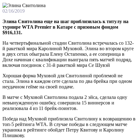
02/16/2019
Элина Свитолина еще на шаг приблизилась к титулу на
турнирe WTA Premier в Катаре с призовым фондом
$916,131.
На четвертьфинальной стадии Свитолина встречалась со 132-
й ракеткой мира Каролиной Муховой. Элина во втором круге
в двух сетах обыграла Елену Остапенко, а ее соперница в
Дохе начиная с квалификации выиграла пять матчей подряд,
включая поединок с 31-й ракеткой мира Се Шувэй
Хорошая форма Муховой для Свитолиной проблемой не
стала. Элина в каждом сете сделала по два брейка при одном
неудачном гейме на своей подаче.
В матче с Муховой Свитолина подала 2 эйса, сделала одну
невынужденную ошибку, совершила 15 виннерсов и
реализовала 4 из 11 брейк-поинтов.
Победа над Муховой приблизила Свитолину к возвращению в
топ-5 рейтинга WTA. В случае победы в следующем матче
украинка в рейтинге обойдет Петру Квитову и Каролину
Плишкову.