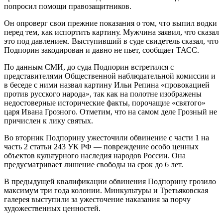
попросил помощи правозащитников.
Он опроверг свои прежние показания о том, что выпил водки
перед тем, как испортить картину. Мужчина заявил, что сказал
это под давлением. Выступивший в суде свидетель сказал, что
Подпорин закодирован и давно не пьет, сообщает ТАСС.
По данным СМИ, до суда Подпорин встретился с
представителями Общественной наблюдательной комиссии и
в беседе с ними назвал картину Ильи Репина «провокацией
против русского народа», так как на полотне изображены
недостоверные исторические факты, порочащие «святого»
царя Ивана Грозного. Отметим, что на самом деле Грозный не
причислен к лику святых.
Во вторник Подпорину ужесточили обвинение с части 1 на
часть 2 статьи 243 УК РФ — повреждение особо ценных
объектов культурного наследия народов России. Она
предусматривает лишение свободы на срок до 6 лет.
В предыдущей квалификации обвинения Подпорину грозило
максимум три года колонии. Минкультуры и Третьяковская
галерея выступили за ужесточение наказания за порчу
художественных ценностей.