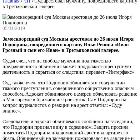
Главная
›
ЧП
›
Суд арестовал мужчину, повредившего картину
в Третьяковской галерее
05/31/2019
Замоскворецкий суд Москвы арестовал до 26 июля Игоря
Подпорина, повредившего картину Ильи Репина «Иван
Грозный и сын его Иван» в Третьяковской галерее.
Судья счел, что на свободе мужчина под тяжестью
предъявленного обвинения может продолжить преступную
деятельность и скрыться от следствия, передает «Интерфакс».
Суд также учел, что Подпорин обвиняется в совершении
тяжкого преступления, совершенного общественно-опасным
способом. Адвокат обвиняемого намерен обжаловать решение
в Мосгорсуде в ближайшие трое суток. Сам Подпорин на
вопрос журналистов о реакции на арест ответил: «Суду
виднее».
Следователь и адвокат обвиняемого сообщили на заседании,
что Подпорин признал вину в содеянном. Защита просила
поместить Подпорина под домашний арест в квартире его
брата. Обвиняемый на заседании пожаловался на давление и