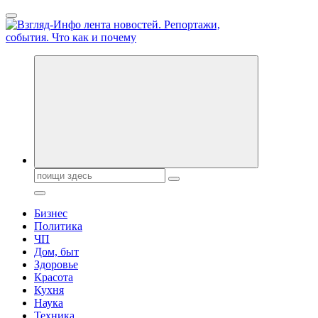
Перейти
к
содержанию
Обо всем и обо всех, что зачем и почему. Новости политики,
бизнеса, экономики, ответы на любые вопросы. Портал свежих
новостей политики и бизнеса
Поиск:
Бизнес
Политика
ЧП
Дом, быт
Здоровье
Красота
Кухня
Наука
Техника