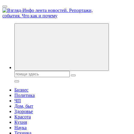
Перейти
к
содержанию
Обо всем и обо всех, что зачем и почему. Новости политики,
бизнеса, экономики, ответы на любые вопросы. Портал свежих
новостей политики и бизнеса
Поиск:
Бизнес
Политика
ЧП
Дом, быт
Здоровье
Красота
Кухня
Наука
Техника