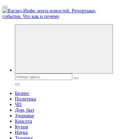
Перейти
к
содержанию
Обо всем и обо всех, что зачем и почему. Новости политики,
бизнеса, экономики, ответы на любые вопросы. Портал свежих
новостей политики и бизнеса
Поиск:
Бизнес
Политика
ЧП
Дом, быт
Здоровье
Красота
Кухня
Наука
Техника