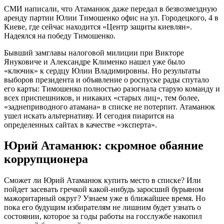
СМИ написали, что Атаманюк даже передал в безвозмездную
аренду партии Юлии Тимошенко офис на ул. Городецкого, 4 в
Киеве, где сейчас находится «Центр защиты киевлян».
Надеялся на победу Тимошенко.
Бывший замглавы налоговой милиции при Викторе
Януковиче и Александре Клименко нашел уже было
«ключик» к сердцу Юлии Владимировны. Но результаты
выборов президента и объявление о роспуске рады спутало
его карты: Тимошенко полностью разогнала старую команду и
всех приспешников, и никаких «старых лиц», тем более,
«заднеприводного атамана» в списке не потерпит. Атаманюк
ушел искать альтернативу. И сегодня пиарится на
определенных сайтах в качестве «эксперта».
Юрий Атаманюк: скромное обаяние
коррупционера
Сможет ли Юрий Атаманюк купить место в списке? Или
пойдет засевать гречкой какой-нибудь заросший бурьяном
мажоритарный округ? Узнаем уже в ближайшее время. Но
пока его будущим избирателям не лишним будет узнать о
состоянии, которое за годы работы на госслужбе накопил