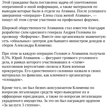
Этой гражданке была поставлена задача об уничтожении
оперативной и иной информации, а также материалов по
выводам которые были в отделе на Атамана. После успешного
завершения «операции» Елена стала женой Атамана», —
пишут об этом случае участники на профильных форумах.
Широкой общественности Атаманюк стал известен благодаря
разработке схем одиозного генерала Андрея Головача по
прозвищу «Кефирчик». Вместе они организовали знаменитую
сеть «обнальных» центров для бывшего министром доходов и
сборов Александра Клименко.
При этом за каждую операцию Головач и Атаманюк получали
0,5%. Юрий Атаманюк — фигурант громкого уголовного
дела, в рамках которого участвовавших в «схеме»
налоговиков вертолетами свозила в Киев военная
прокуратура. Его единственного силовики назвали в своих
материалах по фамилии, как ключевого организатора
«площадок».
Кроме того, он был бизнес-консультантом Клименко по
вопросам легализации средств через выведение их в
оффшорные юрисдикции, а также по вопросам легализации
украденного имущества. За это он был награжден орденом
«За заслуги 3 степени».