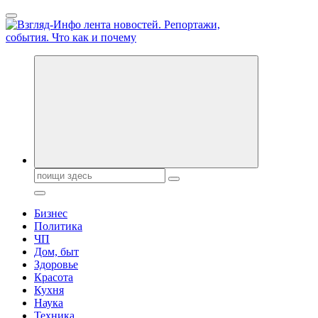
Перейти
к
содержанию
Обо всем и обо всех, что зачем и почему. Новости политики,
бизнеса, экономики, ответы на любые вопросы. Портал свежих
новостей политики и бизнеса
Поиск:
Бизнес
Политика
ЧП
Дом, быт
Здоровье
Красота
Кухня
Наука
Техника