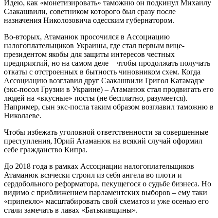
Идею, как «монетизировать» таможню он подкинул Михаилу
Саакашвили, советником которого был сразу после
назначения Николозовича одесским губернатором.
Во-вторых, Атаманюк просочился в Ассоциацию
налогоплательщиков Украины, где стал первым вице-
президентом якобы для защиты интересов честных
предприятий, но на самом деле – чтобы продолжать получать
откаты с отстроенных в бытность чиновником схем. Когда
Ассоциацию возглавил друг Саакашвили Григол Катамадзе
(экс-посол Грузии в Украине) – Атаманюк стал продвигать его
людей на «вкусные» посты (не бесплатно, разумеется).
Например, сын экс-посла таким образом возглавил таможню в
Николаеве.
Чтобы избежать уголовной ответственности за совершенные
преступления, Юрий Атаманюк на всякий случай оформил
себе гражданство Кипра.
До 2018 года в рамках Ассоциации налогоплательщиков
Атаманюк всячески строил из себя ангела во плоти и
сердобольного реформатора, пекущегося о судьбе бизнеса. Но
видимо с приближением парламентских выборов – ему таки
«припекло» масштабировать свой схематоз и уже осенью его
стали замечать в лавах «Батькивщины».