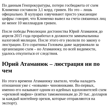
По данным Генпрокуратуры, потери госбюджета от схем
Клименко составили 3,1 млрд. гривен. Но это – лишь
официально. В кулуарах озвучивают просто ужасающие
цифры: говорят, что Клименко вывел на счета связанных лиц
не менее 10 миллиардов гривен.
После победы Революции достоинства Юрий Атаманюк до
апреля 2015 года проработал в должности замначальника
налоговой милиции. После этого его уволили по закону о
люстрации. Его соратника Головача даже задерживали за
организацию схем – но Атаманюку, по всей видимости,
удалось откупиться от следствия.
Юрий Атаманюк – люстрация ни по
чем
Но этого времени Атаманюку хватило, чтобы наладить
отношения уже с «новыми» чиновниками. Во-первых,
именно его называют одним из идейных вдохновителей схем
«ореховой мафии» (взятки таможенникам до 20 тыс. долларов
за каждый контейнер орехов, которые отправляются на
экспорт).