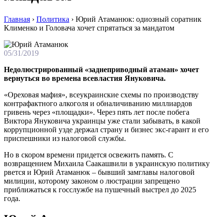
Главная
›
Политика
›
Юрий Атаманюк: одиозный соратник
Клименко и Головача хочет спрятаться за мандатом
05/31/2019
Недолюстрированный «заднеприводный атаман» хочет
вернуться во времена всевластия Януковича.
«Ореховая мафия», всеукраинские схемы по производству
контрафактного алкоголя и обналичиванию миллиардов
гривень через «площадки». Через пять лет после побега
Виктора Януковича украинцы уже стали забывать, в какой
коррупционной узде держал страну и бизнес экс-гарант и его
приспешники из налоговой службы.
Но в скором времени придется освежить память. С
возвращением Михаила Саакашвили в украинскую политику
рвется и Юрий Атаманюк – бывший замглавы налоговой
милиции, которому законом о люстрации запрещено
приближаться к госслужбе на пушечный выстрел до 2025
года.