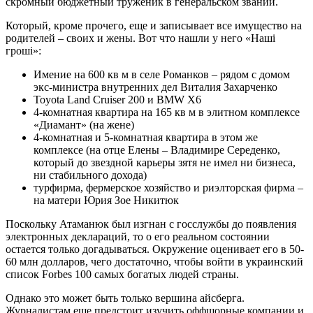
скромный бюджетный труженик в генеральском звании.
Который, кроме прочего, еще и записывает все имущество на
родителей – своих и жены. Вот что нашли у него «Наші
гроші»:
Имение на 600 кв м в селе Романков – рядом с домом
экс-министра внутренних дел Виталия Захарченко
Toyota Land Cruiser 200 и BMW X6
4-комнатная квартира на 165 кв м в элитном комплексе
«Диамант» (на жене)
4-комнатная и 5-комнатная квартира в этом же
комплексе (на отце Елены – Владимире Середенко,
который до звездной карьеры зятя не имел ни бизнеса,
ни стабильного дохода)
турфирма, фермерское хозяйство и риэлторская фирма –
на матери Юрия Зое Никитюк
Поскольку Атаманюк был изгнан с госслужбы до появления
электронных деклараций, то о его реальном состоянии
остается только догадываться. Окружение оценивает его в 50-
60 млн долларов, чего достаточно, чтобы войти в украинский
список Forbes 100 самых богатых людей страны.
Однако это может быть только вершина айсберга.
Журналистам еще предстоит изучить оффшорные компании и