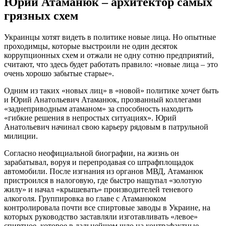
Юрий Атаманюк – архитектор самых
грязных схем
Украинцы хотят видеть в политике новые лица. Но опытные
проходимцы, которые выстроили не один десяток
коррупционных схем и отжали не одну сотню предприятий,
считают, что здесь будет работать правило: «новые лица – это
очень хорошо забытые старые».
Одним из таких «новых лиц» в «новой» политике хочет быть
и Юрий Анатольевич Атаманюк, прозванный коллегами
«заднеприводным атаманом» за способность находить
«гибкие решения в непростых ситуациях». Юрий
Анатольевич начинал свою карьеру рядовым в патрульной
милиции.
Согласно неофициальной биографии, на жизнь он
зарабатывал, воруя и перепродавая со штрафплощадок
автомобили. После изгнания из органов МВД, Атаманюк
пристроился в налоговую, где быстро нащупал «золотую
жилу» и начал «крышевать» производителей теневого
алкоголя. Группировка во главе с Атаманюком
контролировала почти все спиртовые заводы в Украине, на
которых руководство заставляли изготавливать «левое»
спиртное, которое в дальнейшем шло на контрафактные