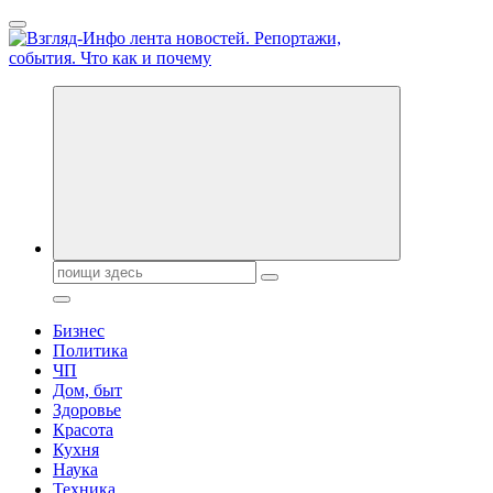
Перейти
к
содержанию
Обо всем и обо всех, что зачем и почему. Новости политики,
бизнеса, экономики, ответы на любые вопросы. Портал свежих
новостей политики и бизнеса
Поиск:
Бизнес
Политика
ЧП
Дом, быт
Здоровье
Красота
Кухня
Наука
Техника