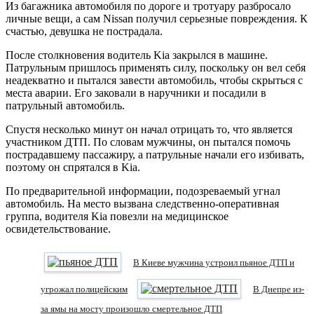
Из багажника автомобиля по дороге и тротуару разбросало
личные вещи, а сам Nissan получил серьезные повреждения. К
счастью, девушка не пострадала.
После столкновения водитель Kia закрылся в машине.
Патрульным пришлось применять силу, поскольку он вел себя
неадекватно и пытался завести автомобиль, чтобы скрыться с
места аварии. Его заковали в наручники и посадили в
патрульный автомобиль.
Спустя несколько минут он начал отрицать то, что является
участником ДТП. По словам мужчины, он пытался помочь
пострадавшему пассажиру, а патрульные начали его избивать,
поэтому он спрятался в Kia.
По предварительной информации, подозреваемый угнал
автомобиль. На место вызвана следственно-оперативная
группа, водителя Kia повезли на медицинское
освидетельствование.
В Киеве мужчина устроил пьяное ДТП и
угрожал полицейским
В Днепре из-
за ямы на мосту произошло смертельное ДТП