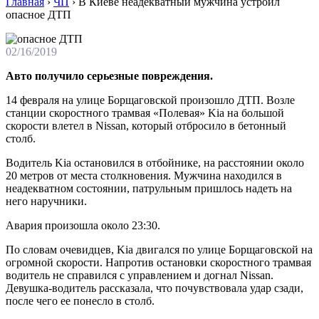
Главная
›
ЧП
›
В Киеве неадекватный мужчина устроил
опасное ДТП
02/16/2019
Авто получило серьезные повреждения.
14 февраля на улице Борщаговской произошло ДТП. Возле
станции скоростного трамвая «Полевая» Kia на большой
скорости влетел в Nissan, который отбросило в бетонный
столб.
Водитель Kia остановился в отбойнике, на расстоянии около
20 метров от места столкновения. Мужчина находился в
неадекватном состоянии, патрульным пришлось надеть на
него наручники.
Авария произошла около 23:30.
По словам очевидцев, Kia двигался по улице Борщаговской на
огромной скорости. Напротив остановки скоростного трамвая
водитель не справился с управлением и догнал Nissan.
Девушка-водитель рассказала, что почувствовала удар сзади,
после чего ее понесло в столб.