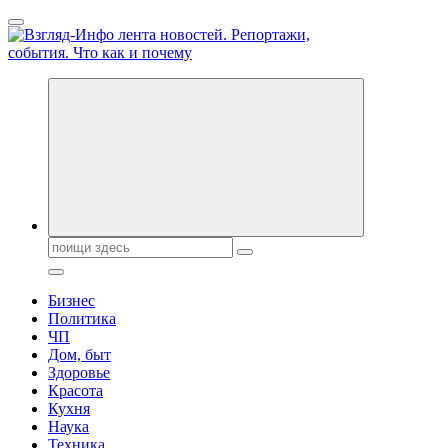
Перейти
к
содержанию
Обо всем и обо всех, что зачем и почему. Новости политики,
бизнеса, экономики, ответы на любые вопросы. Портал свежих
новостей политики и бизнеса
Поиск:
Бизнес
Политика
ЧП
Дом, быт
Здоровье
Красота
Кухня
Наука
Техника