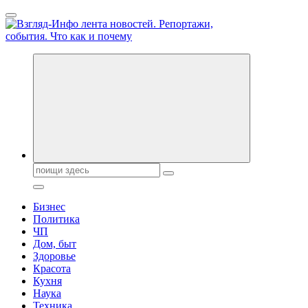
Перейти
к
содержанию
Обо всем и обо всех, что зачем и почему. Новости политики,
бизнеса, экономики, ответы на любые вопросы. Портал свежих
новостей политики и бизнеса
Поиск:
Бизнес
Политика
ЧП
Дом, быт
Здоровье
Красота
Кухня
Наука
Техника