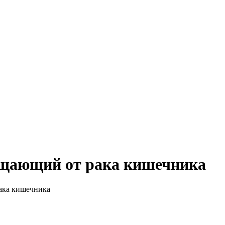
бизнеса, экономики, ответы на любые вопросы. Портал свежих но
ищающий от рака кишечника
ака кишечника