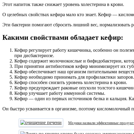
Этот напиток также снижает уровень холестерина в крови.
О целебных свойствах кефира мало кто знает. Кефир — кисло
Эти бактерии помогают сбросить лишний вес, нормализовать р
Какими свойствами обладает кефир:
Кефир регулирует работу кишечника, особенно он полез
при дисбактериозе.
Кефир содержит молочнокислые и бифидобактерии, котор
При принятии антибиотиков кефир минимизирует их губи
Кефир обеспечивает наш организм питательными вещест
Кефир необходимо принимать для профилактики запоров
Кефир способен снизить уровень холестерина в крови.
Кефир предупреждает раковые опухоли толстого кишечн
Кефир улучшает работу иммунной системы.
Кефир — один из первых источников белка и кальция. Кал
Он быстро усваивается в организме, поэтому кисломолочный п
Медики назвали эффективные продукт