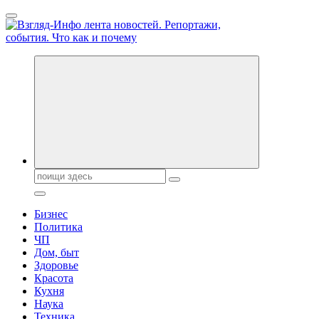
Перейти
к
содержанию
Обо всем и обо всех, что зачем и почему. Новости политики, 
Поиск:
Бизнес
Политика
ЧП
Дом, быт
Здоровье
Красота
Кухня
Наука
Техника