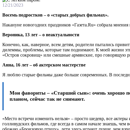
12/21/2023
Восемь подростков – о «старых добрых фильмах».
Накануне новогодних праздников «Газета.Ru» собрала мнения 
Вероника, 13 лет – о неактуальности
Конечно, как, наверное, всем детям, родители пытались привит
дилеммы, проблемы, которые там поднимают. К моей жизни эти
«Остров сокровищ» или смешные армянские, про говорящую р
Анна, 16 лет – об актерском мастерстве
Я люблю старые фильмы даже больше современных. В последних
Мои фавориты – «Старший сын»: очень хорошо по
планом, сейчас так не снимают.
«Место встречи изменить нельзя» – просто шедевр, все актеры
голливудских фильмов, где всегда в самом начале знаешь, чем 
обожаю «Бронзовую птицу», дети здесь играют лучше, чем взр