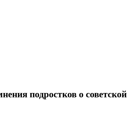
востей политики и бизнеса
нения подростков о советской