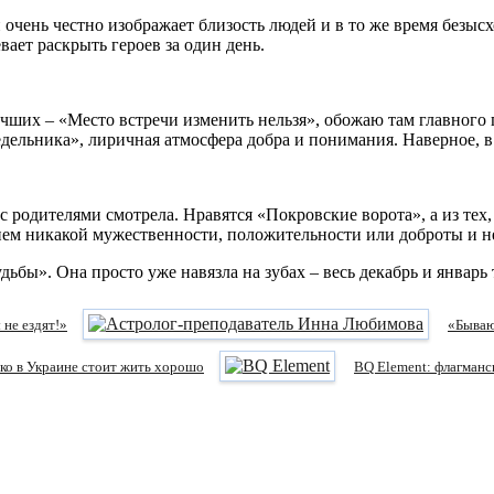
очень честно изображает близость людей и в то же время безысх
вает раскрыть героев за один день.
ших – «Место встречи изменить нельзя», обожаю там главного 
ельника», лиричная атмосфера добра и понимания. Наверное, в 
 с родителями смотрела. Нравятся «Покровские ворота», а из тех
м никакой мужественности, положительности или доброты и не 
ьбы». Она просто уже навязла на зубах – весь декабрь и январ
 не ездят!»
«Бывают
ко в Украине стоит жить хорошо
BQ Element: флагманс