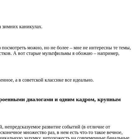
а зимних каникулах.
 посмотреть можно, но не более – мне не интересны те темы,
стков. А вот старые мультфильмы я обожаю – например,
ное, а в советской классике все идеально.
троенными диалогами и одним кадром, крупным
, непредсказуемое развитие событий (в отличие от
конечное множество раз, в нем есть что-то такое вечное,
уникальную задумку, непохожесть на современные банальные