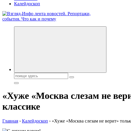
Калейдоскоп
Обо всем и обо всех, что зачем и почему. Новости политики, 
Поиск:
«Хуже «Москва слезам не вер
классике
Главная
›
Калейдоскоп
›
«Хуже «Москва слезам не верит» тольк