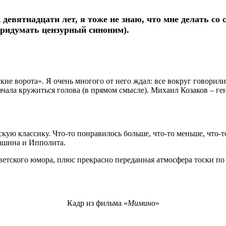
 девятнадцати лет, я тоже не знаю, что мне делать со 
ридумать цензурный синоним).
е ворота». Я очень многого от него ждал: все вокруг говорили,
чала кружиться голова (в прямом смысле). Михаил Козаков – ген
скую классику. Что-то понравилось больше, что-то меньше, что-т
кашина и Ипполита.
тского юмора, плюс прекрасно переданная атмосфера тоски по д
Кадр из фильма «
Мимино
»