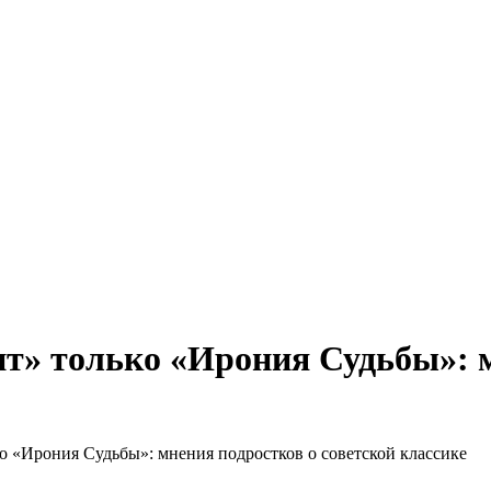
бизнеса, экономики, ответы на любые вопросы. Портал свежих но
ит» только «Ирония Судьбы»: м
о «Ирония Судьбы»: мнения подростков о советской классике