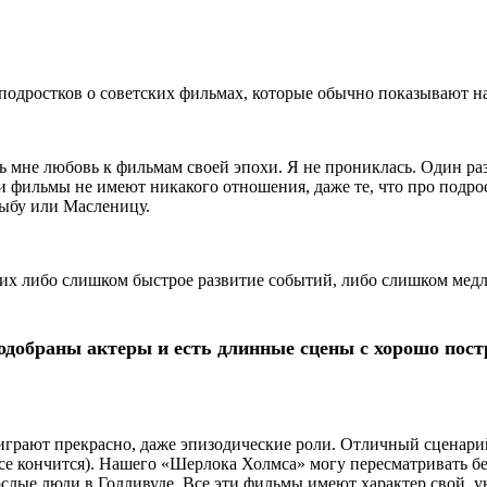
подростков о советских фильмах, которые обычно показывают н
ь мне любовь к фильмам своей эпохи. Я не прониклась. Один раз
 фильмы не имеют никакого отношения, даже те, что про подро
ыбу или Масленицу.
 либо слишком быстрое развитие событий, либо слишком медлен
добраны актеры и есть длинные сцены с хорошо пос
 играют прекрасно, даже эпизодические роли. Отличный сценарий
все кончится). Нашего «Шерлока Холмса» могу пересматривать бес
ослые люди в Голливуде. Все эти фильмы имеют характер свой, 