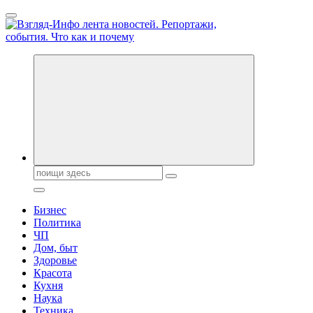
Перейти
к
содержанию
Обо всем и обо всех, что зачем и почему. Новости политики,
бизнеса, экономики, ответы на любые вопросы. Портал свежих
новостей политики и бизнеса
Поиск:
Бизнес
Политика
ЧП
Дом, быт
Здоровье
Красота
Кухня
Наука
Техника