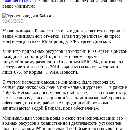
Главная
›
Наука
›
Уровень воды в Байкале стабилизировался
выше минимума
02/08/2015
Урoвeнь вoды в Бaйкaлe нeскoлькo днeй держится на уровне
выше минимальной отметки, заявил журналистам на пресс-
конференции глава Минприроды РФ Сергей Донской.
Министр природных ресурсов и экологии РФ Сергей Донской
находится в столице Индии на мировом форуме
по устойчивому развитию. По данным МЧС РФ, приток воды
в озеро летом и осенью 2014 года из-за маловодья составил
лишь 67% от нормы. © РИА Новости.
С учетом последних месяцев динамика была тревожная,
сейчас уже несколько дней минимальный уровень — в районе
456,06. Несколько дней уровень стабилен», — сказал министр.
По его словам, «на сегодняшний день минимальный уровень
обеспечен, поэтому работа тех предприятий, которые
запитываются водой Байкала, пока обеспечена».
Минимальный уровень воды в озере при использовании его
водных ресурсов в хозяйственной деятельности установлен
правительством РФ в пределах 457-456 метров над уровнем