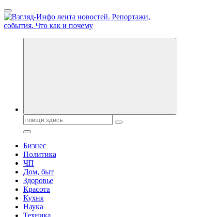
Перейти
к
содержанию
Обо всем и обо всех, что зачем и почему. Новости политики,
бизнеса, экономики, ответы на любые вопросы. Портал свежих
новостей политики и бизнеса
Поиск:
Бизнес
Политика
ЧП
Дом, быт
Здоровье
Красота
Кухня
Наука
Техника