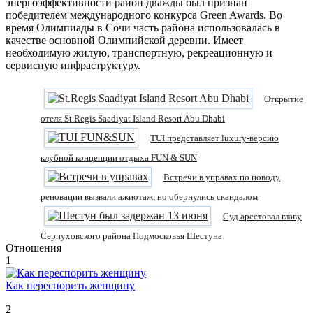
энергоэффективности район дважды был признан
победителем международного конкурса Green Awards. Во
время Олимпиады в Сочи часть района использовалась в
качестве основной Олимпийской деревни. Имеет
необходимую жилую, транспортную, рекреационную и
сервисную инфраструктуру.
Открытие
отеля St.Regis Saadiyat Island Resort Abu Dhabi
TUI представляет luxury-версию
клубной концепции отдыха FUN & SUN
Встречи в управах по поводу
реновации вызвали ажиотаж, но обернулись скандалом
Суд арестовал главу
Серпуховского района Подмосковья Шестуна
Отношения
1
Как переспорить женщину
2