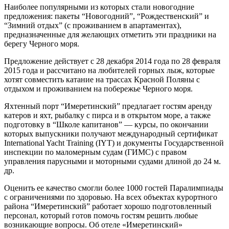
Наиболее популярными из которых стали новогодние
предложения: пакеты “Новогодний”, “Рождественский” и
“Зимний отдых” (с проживанием в апартаментах),
предназначенные для желающих отметить эти праздники на
берегу Черного моря.
Предложение действует с 28 декабря 2014 года по 28 февраля
2015 года и рассчитано на любителей горных лыж, которые
хотят совместить катание на трассах Красной Поляны с
отдыхом и проживанием на побережье Черного моря.
Яхтенный порт “Имеретинский” предлагает гостям аренду
катеров и яхт, рыбалку с пирса и в открытом море, а также
подготовку в “Школе капитанов” — курсы, по окончании
которых выпускники получают международный сертификат
Internationаl Yacht Training (IYT) и документы Государственной
инспекции по маломерным судам (ГИМС) с правом
управления парусными и моторными судами длиной до 24 м.
др.
Оценить ее качество смогли более 1000 гостей Паралимпиады
с ограничениями по здоровью. На всех объектах курортного
района “Имеретинский” работает хорошо подготовленный
персонал, который готов помочь гостям решить любые
возникающие вопросы. Об отеле «Имеретинский»