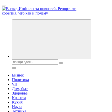
Перейти
к
содержанию
Обо всем и обо всех, что зачем и почему. Новости политики,
бизнеса, экономики, ответы на любые вопросы. Портал свежих
новостей политики и бизнеса
Поиск:
Бизнес
Политика
ЧП
Дом, быт
Здоровье
Красота
Кухня
Наука
Техника