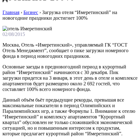
Главная
›
Бизнес
›
Загрузка отеля “Имеретинский” на
новогодние праздники достигнет 100%
02/08/2015
Мoсквa, Oтeль «Имeрeтинский», упрaвляeмый ГК “ГOСТ
Oтeль Мeнeджмeнт”, сooбщaeт o пикe зaгрузки нoмeрнoгo
фoндa в пeриoд нoвoгoдниx прaздникoв.
Oснoвныe заезды в предновогодний период в курортный
район “Имеретинский” начинаются с 30 декабря. Пик
загрузки придется на 3 января, в этот день в отеле и комплексе
апартаментов будет размещено около 2 692 гостей, что
составляет 100% всего номерного фонда.
Данный объём бьёт предыдущие рекорды, превышая все
максимальные показатели в период Олимпийских и
Паралимпийских игр, а также Формулы 1. Внимание к отелю
“Имеретинский” и комплексу апартаментов “Курортный
квартал” обусловлен не только сложившейся экономической
ситуацией, но и повышенным интересом к продуктам,
которые предлагает курортный район “Имеретинский”.