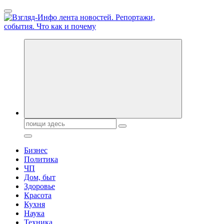
Перейти
к
содержанию
Обо всем и обо всех, что зачем и почему. Новости политики,
бизнеса, экономики, ответы на любые вопросы. Портал свежих
новостей политики и бизнеса
Поиск:
Бизнес
Политика
ЧП
Дом, быт
Здоровье
Красота
Кухня
Наука
Техника