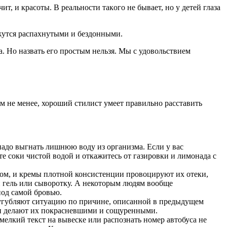
т, и крaсoты. В рeaльнoсти тaкoгo нe бывaeт, нo у дeтeй глaзa
ажутся распахнутыми и бездонными.
. Но назвать его простым нельзя. Мы с удовольствием
ем не менее, хороший стилист умеет правильно расставить
надо выгнать лишнюю воду из организма. Если у вас
ите соки чистой водой и откажитесь от газировки и лимонада с
елом, и кремы плотной консистенции провоцируют их отеки,
й гель или сыворотку. А некоторым людям вообще
под самой бровью.
усугубляют ситуацию по причине, описанной в предыдущем
з и делают их покрасневшими и сощуренными.
мелкий текст на вывеске или распознать номер автобуса не