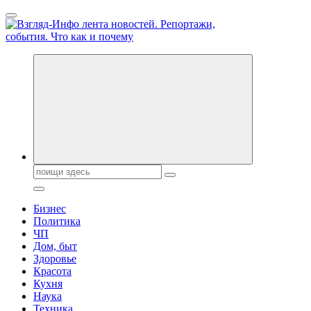
Перейти
к
содержанию
Обо всем и обо всех, что зачем и почему. Новости политики, 
Поиск:
Бизнес
Политика
ЧП
Дом, быт
Здоровье
Красота
Кухня
Наука
Техника