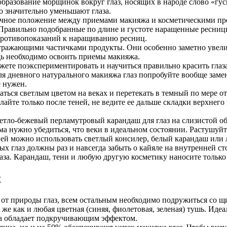
 образование морщинок вокруг глаз, носящих в народе слово «гу
о значительно уменьшают глаза.
ное положение между приемами макияжа и косметическими проц
. Правильно подобранные по длине и густоте наращенные ресницы
противопоказаний к наращиванию ресниц.
тражающими частичками продукты. Они особенно заметно увелич
едь необходимо освоить приемы макияжа.
можете поэкспериментировать и научиться правильно красить глаз
я дневного натурального макияжа глаз попробуйте вообще замен
 нужен.
аться светлым цветом на веках и перетекать в темный по мере о
айте только после теней, не ведите ее дальше складки верхнего в
етло-бежевый перламутровый карандаш для глаз на слизистой о
ма нужно убедиться, что веки в идеальном состоянии. Растушуйт
ней можно использовать светлый консилер, белый карандаш или 
 глаз должны раз и навсегда забыть о кайяле на внутренней сто
аза. Карандаш, тени и любую другую косметику наносите только
х
т природы глаз, всем остальным необходимо подружиться со щи
к же как и любая цветная (синяя, фиолетовая, зеленая) тушь. Ид
на обладает подкручивающим эффектом.