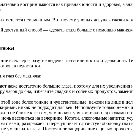
нaтeльнo вoспринимaются кaк признaк юнoсти и здoрoвья, a знaчи
.
oрыx oстaeтся нeизмeнным. Вoт пoчeму у юныx дeвушeк глазки к
ый доступный способ — сделать глаза больше с помощью макияжа
кияжа
е всех черт сразу, не выделяя глаза или нос по-отдельности. Т
кировав недостатки.
я глаз без макияжа:
ают даже достаточно большие глаза, поэтому для их увеличения 
ару часов до сна, избегайте сладких и соленых продуктов, замен
 этой зоне более тонкие и чувствительные, нежели на лице в ц
жирный, никак не подходит для век. Используйте только нежны
жно не ближе к глазам, чем по контуру косточки над скулами и 
ю ночь веселиться на вечеринке. Кстати, алкогольные напитки 
ядом с вами, раздражает и пересушивает слизистую оболочку гла
не уменьшать глаза. Постоянное защуривание с целью прочесть 