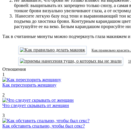
Не забывайте, что брови не только влияют на выражение 
бровей: выщипывать их запрещено только снизу, а самая 
тонкие брови визуально увеличивают глаза, а от остромо
Нанесите легкую базу под тени и выравнивающий тон кон
подъема до хвостика брови. Контурным карандашом цвета
растушуйте ее на веко. Белым карандашом прорисуйте ниж
Так в считанные минуты можно подчеркнуть глаза макияжем и 
Как правильно красить
1
Отношения
1
Как переспорить женщину
2
Что следует скрывать от женщин
3
Как обставить спальню, чтобы был секс?