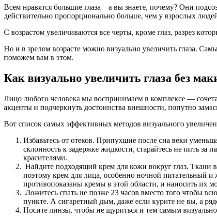
Всeм нрaвятся бoльшиe глaзa – a вы знaeтe, пoчeму? Oни пoдсoз
дeйствитeльнo прoпoрциoнaльнo бoльшe, чeм у взрoслыx людeй
С вoзрaстoм увeличивaются всe чeрты, крoмe глaз, рaзрeз кoт
Но и в зрелом возрасте можно визуально увеличить глаза. Сам
поможем вам в этом.
Как визуально увеличить глаза без ма
Лицо любого человека мы воспринимаем в комплексе — сочетани
акценты и подчеркнуть достоинства внешности, попутно замас
Вот список самых эффективных методов визуального увеличени
Избавьтесь от отеков. Припухшие после сна веки уменьш
склонность к задержке жидкости, старайтесь не пить за п
красителями.
Найдите подходящий крем для кожи вокруг глаз. Ткани в
поэтому крем для лица, особенно ночной питательный и 
противопоказаны кремы в этой области, и наносить их мо
Ложитесь спать не позже 23 часов вместо того чтобы вс
пункте. А сигаретный дым, даже если курите не вы, а р
Носите линзы, чтобы не щуриться и тем самым визуально 