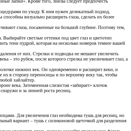
синые лапки». Кроме того, линзы следует предпочесть
едурами по уходу. К ним нужен деликатный подход,
 способны визуально расширить глаза, сделать их более
ивают глаза, посаженные на большой глубине. Поэтому тем,
а. Выбирайте светлые оттенки под цвет глаз и цветотип
ить тени пудрой, которая на несколько номеров темнее вашей
тдаления от них. Стрелки и подводка не мешают увеличить
ека – это рубеж, после которого стрелка не увеличивает глаз, а
болочке нижних век. Он одновременно и расширит веки, и
е их в сторону переносицы и по верхнему веку так, чтобы
любой хайлайтер.
роне века. Затемненная слизистая «забирает» клочок
 снаружи и за линией роста ресниц.
пцами. Для увеличения глаз необходима тушь для ресниц, но
еальный вариант – тушь с силиконовой щеточкой для разделения