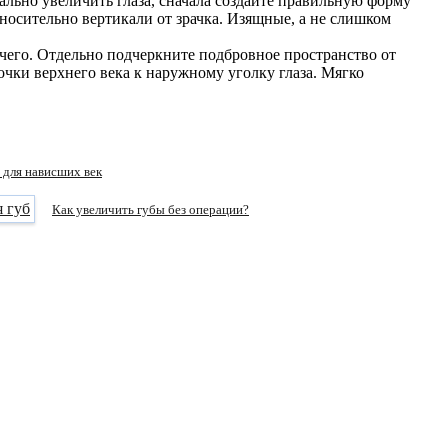
ально увеличить глаза, сначала создайте правильную форму
тносительно вертикали от зрачка. Изящные, а не слишком
ичего. Отдельно подчеркните подбровное пространство от
чки верхнего века к наружному уголку глаза. Мягко
 для нависших век
Как увеличить губы без операции?