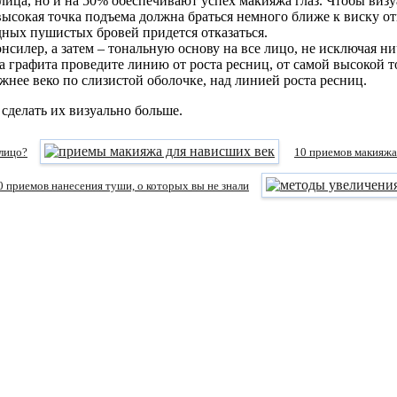
лица, но и на 50% обеспечивают успех макияжа глаз. Чтобы визу
высокая точка подъема должна браться немного ближе к виску о
дных пушистых бровей придется отказаться.
силер, а затем – тональную основу на все лицо, не исключая н
 графита проведите линию от роста ресниц, от самой высокой то
нее веко по слизистой оболочке, над линией роста ресниц.
сделать их визуально больше.
 лицо?
10 приемов макияжа
0 приемов нанесения туши, о которых вы не знали