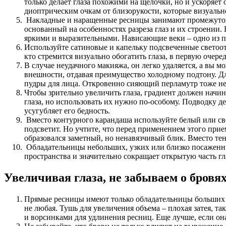
только делает глаза похожими на щелочки, но и ускоряет
диоптрическим очкам от близорукости, которые визуальн
Накладные и наращенные ресницы занимают промежуточ
основанный на особенностях разреза глаз и их строении
яркими и выразительными. Нависающие веки – одно из 
Используйте сатиновые и капельку подсвеченные светоо
кто стремится визуально обогатить глаза, в первую очер
В случае неудачного макияжа, он легко удаляется, а вы 
внешности, отдавая преимущество холодному подтону. Дл
пудры для лица. Откровенно сияющий перламутр тоже не
Чтобы зрительно увеличить глаза, градиент должен начин
глаза, но использовать их нужно по-особому. Подводку дел
усугубляет его бедность.
Вместо контурного карандаша используйте белый или св
подсветит. Но учтите, что перед применением этого прие
образовался заметный, но ненавязчивый блик. Вместо те
Обладательницы небольших, узких или близко посаженных
пространства и значительно сокращает открытую часть гл
Увеличивая глаза, не забываем о бровя
Прямые ресницы имеют только обладательницы больших о
не любая. Тушь для увеличения объема – плохая затея, та
и ворсинками для удлинения ресниц. Еще лучше, если о