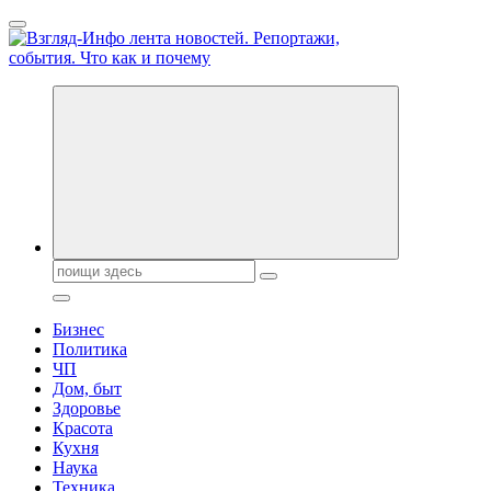
Перейти
к
содержанию
Обо всем и обо всех, что зачем и почему. Новости политики,
бизнеса, экономики, ответы на любые вопросы. Портал свежих
новостей политики и бизнеса
Поиск:
Бизнес
Политика
ЧП
Дом, быт
Здоровье
Красота
Кухня
Наука
Техника