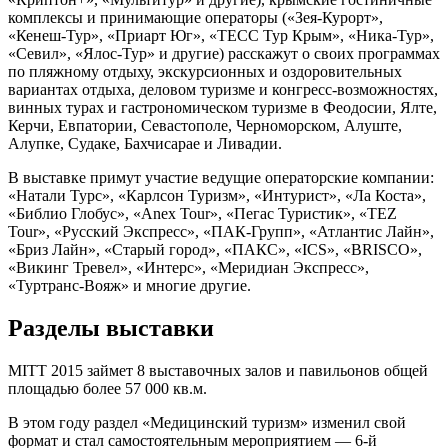
комплексы и принимающие операторы («Зея-Курорт»,
«Кенеш-Тур», «Приарт Юг», «ТЕСС Тур Крым», «Ника-Тур»,
«Севил», «Ялос-Тур» и другие) расскажут о своих программах
по пляжному отдыху, экскурсионных и оздоровительных
вариантах отдыха, деловом туризме и конгресс-возможностях,
винных турах и гастрономическом туризме в Феодосии, Ялте,
Керчи, Евпатории, Севастополе, Черноморском, Алуште,
Алупке, Судаке, Бахчисарае и Ливадии.
В выставке примут участие ведущие операторские компании:
«Натали Турс», «Карлсон Туризм», «Интурист», «Ла Коста»,
«Библио Глобус», «Аnex Tour», «Пегас Туристик», «TEZ
Tour», «Русский Экспресс», «ПАК-Групп», «Атлантис Лайн»,
«Бриз Лайн», «Старый город», «ПАКС», «ICS», «BRISCO»,
«Викинг Тревел», «Интерс», «Меридиан Экспресс»,
«Туртранс-Вояж» и многие другие.
Разделы выставки
MITT 2015 займет 8 выставочных залов и павильонов общей
площадью более 57 000 кв.м.
В этом году раздел «Медицинский туризм» изменил свой
формат и стал самостоятельным мероприятием — 6-й