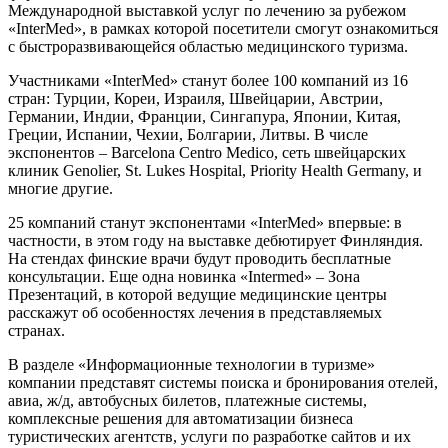
Международной выставкой услуг по лечению за рубежом
«InterMed», в рамках которой посетители смогут ознакомиться
с быстроразвивающейся областью медицинского туризма.
Участниками «InterMed» станут более 100 компаний из 16
стран: Турции, Кореи, Израиля, Швейцарии, Австрии,
Германии, Индии, Франции, Сингапура, Японии, Китая,
Греции, Испании, Чехии, Болгарии, Литвы. В числе
экспонентов – Barcelona Centro Medico, сеть швейцарских
клиник Genolier, St. Lukes Hospital, Priority Health Germany, и
многие другие.
25 компаний станут экспонентами «InterMed» впервые: в
частности, в этом году на выставке дебютирует Финляндия.
На стендах финские врачи будут проводить бесплатные
консультации. Еще одна новинка «Intermed» – Зона
Презентаций, в которой ведущие медицинские центры
расскажут об особенностях лечения в представляемых
странах.
В разделе «Информационные технологии в туризме»
компании представят системы поиска и бронирования отелей,
авиа, ж/д, автобусных билетов, платежные системы,
комплексные решения для автоматизации бизнеса
туристических агентств, услуги по разработке сайтов и их