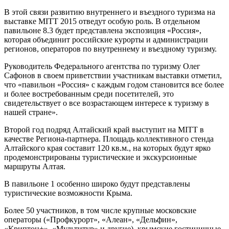
В этой связи развитию внутреннего и въездного туризма на
выставке MITT 2015 отведут особую роль. В отдельном
павильоне 8.3 будет представлена экспозиция «Россия»,
которая объединит российские курорты и администрации
регионов, операторов по внутреннему и въездному туризму.
Руководитель Федерального агентства по туризму Олег
Сафонов в своем приветствии участникам выставки отметил,
что «павильон «Россия» с каждым годом становится все более
и более востребованным среди посетителей, это
свидетельствует о все возрастающем интересе к туризму в
нашей стране».
Второй год подряд Алтайский край выступит на MITT в
качестве Региона-партнера. Площадь коллективного стенда
Алтайского края составит 120 кв.м., на которых будут ярко
продемонстрированы туристические и экскурсионные
маршруты Алтая.
В павильоне 1 особенно широко будут представлены
туристические возможности Крыма.
Более 50 участников, в том числе крупные московские
операторы («Профкурорт», «Алеан», «Дельфин»,
«Криптон+», «Мультитур» и другие), крымские гостиничные