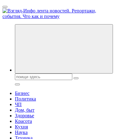
Перейти
к
содержанию
Обо всем и обо всех, что зачем и почему. Новости политики,
бизнеса, экономики, ответы на любые вопросы. Портал свежих
новостей политики и бизнеса
Поиск:
Бизнес
Политика
ЧП
Дом, быт
Здоровье
Красота
Кухня
Наука
Техника