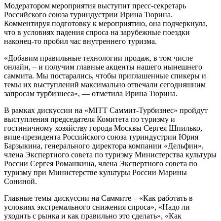
Модератором мероприятия выступит пресс-секретарь
Российского союза туриндустрии Ирина Тюрина.
Комментируя подготовку к мероприятию, она подчеркнула,
что в условиях падения спроса на зарубежные поездки
наконец-то пробил час внутреннего туризма.
«Добавим правильные технологии продаж, в том числе
онлайн, – и получим главные акценты нашего нынешнего
саммита. Мы постарались, чтобы приглашенные спикеры и
темы их выступлений максимально отвечали сегодняшним
запросам турбизнеса», — отметила Ирина Тюрина.
В рамках дискуссии на «MITT Cаммит-Турбизнес» пройдут
выступления председателя Комитета по туризму и
гостиничному хозяйству города Москвы Сергея Шпилько,
вице-президента Российского союза туриндустрии Юрия
Барзыкина, генерального директора компании «Дельфин»,
члена Экспертного совета по туризму Министерства культуры
России Сергея Ромашкина, члена Экспертного совета по
туризму при Министерстве культуры России Марины
Сониной.
Главные темы дискуссии на Саммите – «Как работать в
условиях экстремального снижения спроса», «Надо ли
уходить с рынка и как правильно это сделать», «Как