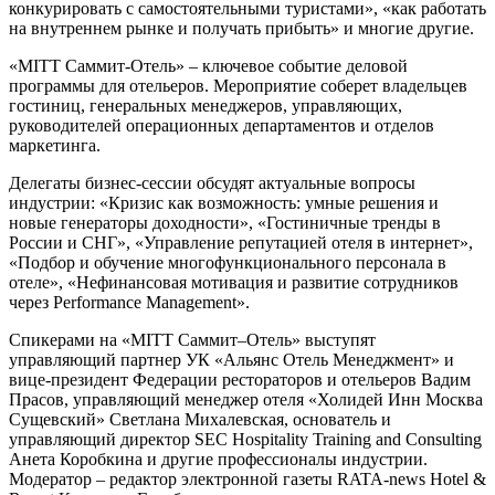
конкурировать с самостоятельными туристами», «как работать
на внутреннем рынке и получать прибыть» и многие другие.
«MITT Cаммит-Отель» – ключевое событие деловой
программы для отельеров. Мероприятие соберет владельцев
гостиниц, генеральных менеджеров, управляющих,
руководителей операционных департаментов и отделов
маркетинга.
Делегаты бизнес-сессии обсудят актуальные вопросы
индустрии: «Кризис как возможность: умные решения и
новые генераторы доходности», «Гостиничные тренды в
России и СНГ», «Управление репутацией отеля в интернет»,
«Подбор и обучение многофункционального персонала в
отеле», «Нефинансовая мотивация и развитие сотрудников
через Performance Management».
Спикерами на «MITT Саммит–Отель» выступят
управляющий партнер УК «Альянс Отель Менеджмент» и
вице-президент Федерации рестораторов и отельеров Вадим
Прасов, управляющий менеджер отеля «Холидей Инн Москва
Сущевский» Светлана Михалевская, основатель и
управляющий директор SEC Hospitality Training and Consulting
Анета Коробкина и другие профессионалы индустрии.
Модератор – редактор электронной газеты RATA-news Hotel &