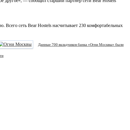
е другое», — сообщил старший партнер сети Bear Hostels
о. Всего сеть Bear Hostels насчитывает 230 комфортабельных
Данные 700 вкладчиков банка «Огни Москвы» были
ти