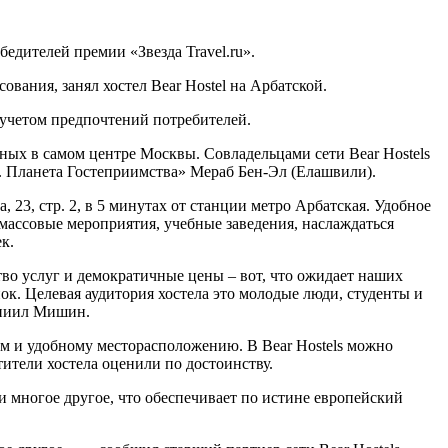
едителей премии «Звезда Travel.ru».
вания, занял хостел Bear Hostel на Арбатской.
с учетом предпочтений потребителей.
нных в самом центре Москвы. Совладельцами сети Bear Hostels
. Планета Гостеприимства» Мераб Бен-Эл (Елашвили).
 23, стр. 2, в 5 минутах от станции метро Арбатская. Удобное
-массовые мероприятия, учебные заведения, наслаждаться
к.
во услуг и демократичные цены – вот, что ожидает наших
нок. Целевая аудитория хостела это молодые люди, студенты и
аниил Мишин.
ам и удобному месторасположению. В Bear Hostels можно
тители хостела оценили по достоинству.
 и многое другое, что обеспечивает по истине европейский