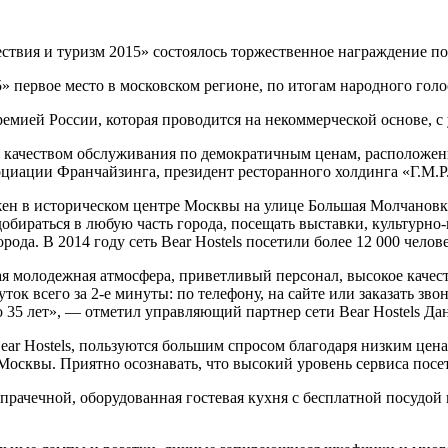
твия и туризм 2015» состоялось торжественное награждение поб
ервое место в московском регионе, по итогам народного голосо
премией России, которая проводится на некоммерческой основе, 
ким качеством обслуживания по демократичным ценам, расположе
иации Франчайзинга, президент ресторанного холдинга «Г.М.Р
жен в историческом центре Москвы на улице Большая Молчановка,
обираться в любую часть города, посещать выставки, культурно
а. В 2014 году сеть Bear Hostels посетили более 12 000 челове
 молодежная атмосфера, приветливый персонал, высокое качест
ок всего за 2-е минуты: по телефону, на сайте или заказать зво
о 35 лет», — отметил управляющий партнер сети Bear Hostels Д
ear Hostels, пользуются большим спросом благодаря низким цен
е Москвы. Приятно осознавать, что высокий уровень сервиса посе
 прачечной, оборудованная гостевая кухня с бесплатной посудой