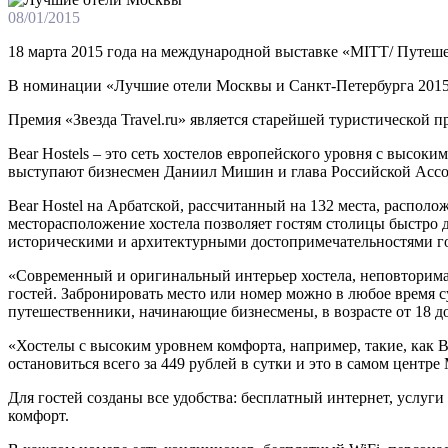
08/01/2015
18 марта 2015 года на международной выставке «MITT/ Путешес
В номинации «Лучшие отели Москвы и Санкт-Петербурга 2015» п
Премия «Звезда Travel.ru» является старейшей туристической 
Bear Hostels – это сеть хостелов европейского уровня с высо
выступают бизнесмен Даниил Мишин и глава Российской Ассоц
Bear Hostel на Арбатской, рассчитанный на 132 места, располо
месторасположение хостела позволяет гостям столицы быстро д
историческими и архитектурными достопримечательностями город
«Современный и оригинальный интерьер хостела, неповторимая
гостей. Забронировать место или номер можно в любое время сут
путешественники, начинающие бизнесмены, в возрасте от 18 д
«Хостелы с высоким уровнем комфорта, например, такие, как B
остановиться всего за 449 рублей в сутки и это в самом центр
Для гостей созданы все удобства: бесплатный интернет, услуги
комфорт.