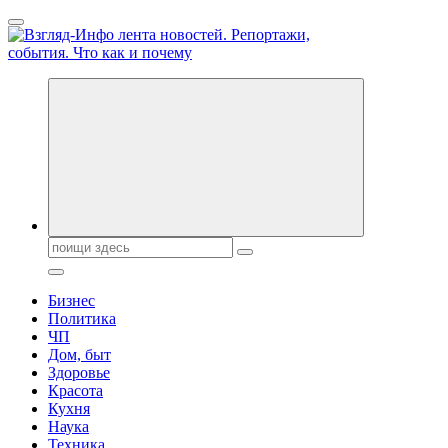
Перейти
к
содержанию
Обо всем и обо всех, что зачем и почему. Новости политики, 
Поиск:
Бизнес
Политика
ЧП
Дом, быт
Здоровье
Красота
Кухня
Наука
Техника