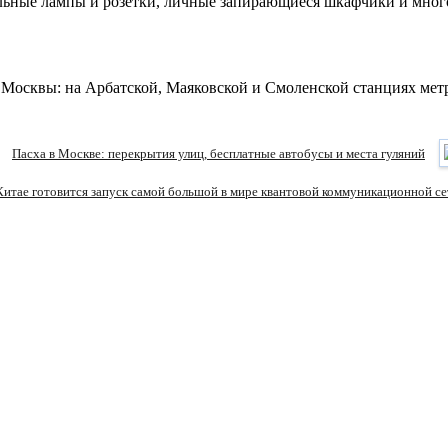
льные лампы и розетки, личные запирающиеся шкафчики и много
 Москвы: на Арбатской, Маяковской и Смоленской станциях метр
Пасха в Москве: перекрытия улиц, бесплатные автобусы и места гуляний
Китае готовится запуск самой большой в мире квантовой коммуникационной се